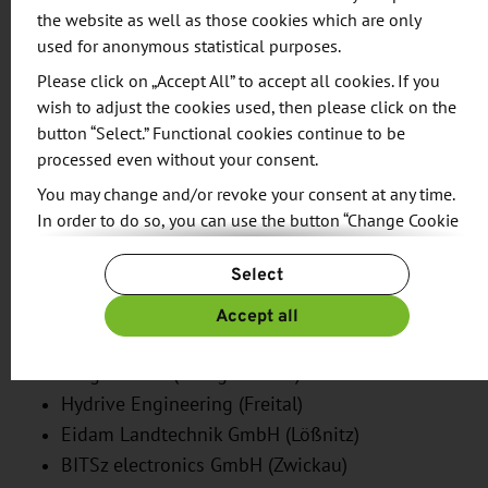
aktuellen Technik-Entwicklungen werden auf
the website as well as those cookies which are only
unserem Messestand zu sehen sein. Wir freuen uns
used for anonymous statistical purposes.
auf ein starkes Interesse des internationalen
Please click on „Accept All” to accept all cookies. If you
Fachpublikums und eine erfolgreiche Messe für die
wish to adjust the cookies used, then please click on the
button “Select.” Functional cookies continue to be
sächsischen Aussteller."
processed even without your consent.
Firmen am sächsischen Gemeinschaftsstand (Halle
You may change and/or revoke your consent at any time.
In order to do so, you can use the button “Change Cookie
25, Stand E13):
Settings” at the end of the page.
Select
LMEngineering GmbH (Pöhl)
For more information, please see our
Privacy Policy.
Additional information can be found in our
Imprint
.
Kollitsch GmbH (Leipzig)
Accept all
Apus Systems (Dresden)
Kluge GmbH (Königswartha)
Hydrive Engineering (Freital)
Eidam Landtechnik GmbH (Lößnitz)
BITSz electronics GmbH (Zwickau)