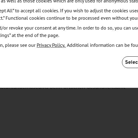
 as well as those cookies which are only used for anonymous stati
rg und dem Krebsinformationsdienst zusammen.
ept All” to accept all cookies. If you wish to adjust the cookies use
ct.” Functional cookies continue to be processed even without you
DR)
unterstützt die Kliniken unter anderem mit
or revoke your consent at any time. In order to do so, you can us
ings” at the end of the page.
n, please see our
Privacy Policy.
Additional information can be fo
lltherapie genauso wie das Helmholtz-Zentrum für
iklinik.
Selec
 die Unterstützung enorm. Etwa in Görlitz: Hier
 Naturkundemuseums beim örtlichen Gesundheitsamt