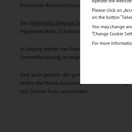
operate the website
Deutschen Krebsforschungszentrum in Heidelbe
Please click on „Acc
on the button “Sele
Das
Helmholtz-Zentrum Dresden Rossendorf (HZ
You may change and/
Hygieneartikeln, Schutzmasken und Ausrüstung.
“Change Cookie Sett
For more informatio
In Leipzig stehen das Fraunhofer Institut für Ze
Umweltforschung im engen Austausch mit der Un
Und auch jenseits der großen Ballungszentren ist
helfen die Molekularbiologen des Senckenberg
mit, Corona-Tests umzusetzen.