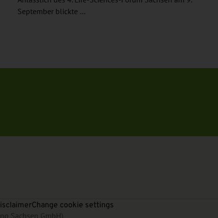
Anlässlich des 4. Life-Sciences-Forum Sachsen am 9.
September blickte …
isclaimer
Change cookie settings
rung Sachsen GmbH)