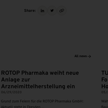
Share:
All news
ROTOP Pharmaka weiht neue
TU
Anlage zur
Fo
Arzneimittelherstellung ein
Ho
06/29/2020
05/
Grund zum Feiern für die ROTOP Pharmaka GmbH:
Währ
Aktuell steht in Dresden …
Baus