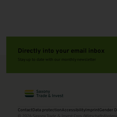
Directly into your email inbox
Stay up to date with our monthly newsletter
Contact
Data protection
Accessibility
Imprint
Gender D
© 2026 Saxony Trade & Invest Corp. (Wirtschaftsförde