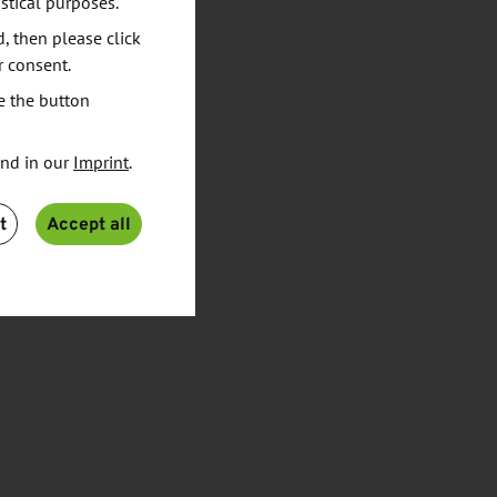
stical purposes.
d, then please click
r consent.
e the button
und in our
Imprint
.
t
Accept all