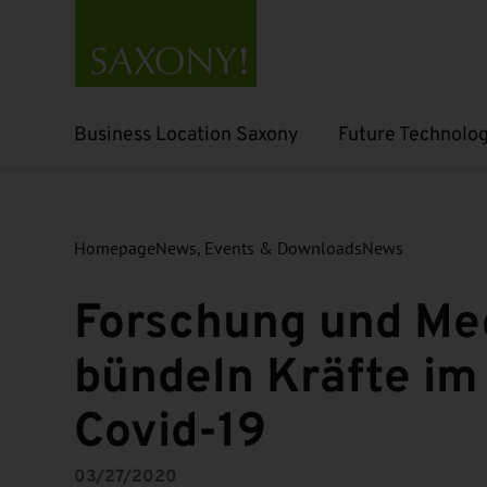
Business Location Saxony
Future Technolog
Open submenu
Open submenu
Homepage
News, Events & Downloads
News
Forschung und Med
bündeln Kräfte i
Covid-19
03/27/2020