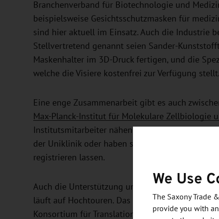
Branchenverband für Biotechnologie und Mediz
beispielsweise Gesichtsschutzmasken für medizin
sind hier aktuell im Einsatz. Auch die Industrie b
Stellvertretend genannt seien Sander-Kunststofft
Maskenhalter im 3D-Druck fertigen, und die Sp
welche die Visiere kostenfrei zur Verfügung stellt
Eine enge Zusammenarbeit gibt es auch zwisch
Max-Planck-Institut für Molekulare Zellbiologie 
Institutsmitarbeiter nähen Atemschutzmasken, we
der Uniklinik oder haben sich bereits als Persona
registrieren lassen.
We Use C
Auch die Unterstützung und Behandlung der dur
The Saxony Trade &
läuft auf Hochtouren. Das
Nationale Zentrum fü
provide you with an
Konsortium für Translationale Krebsforschung a