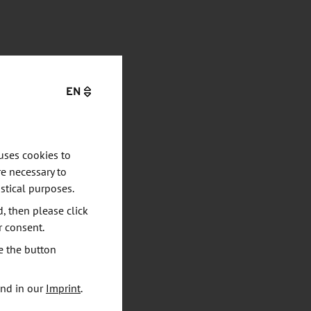
EN
uses cookies to
e necessary to
stical purposes.
d, then please click
r consent.
e the button
und in our
Imprint
.