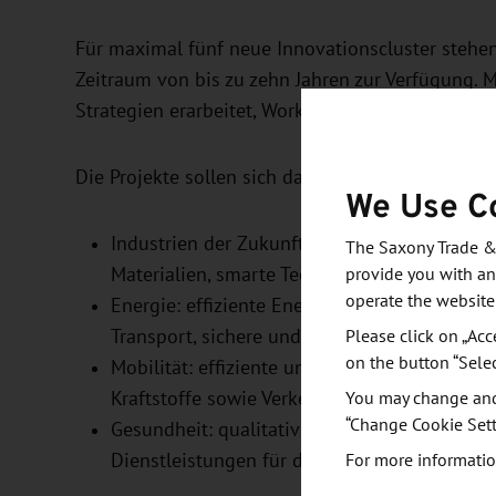
Für maximal fünf neue Innovationscluster stehen 
Zeitraum von bis zu zehn Jahren zur Verfügung. 
Strategien erarbeitet, Workshops durchgeführt un
Die Projekte sollen sich dabei auf eines oder m
We Use C
Industrien der Zukunft: energie- und ressou
The Saxony Trade &
Materialien, smarte Technologien, Kreislaufwi
provide you with an
operate the website
Energie: effiziente Energienutzung, emissio
Transport, sichere und flexible Energievers
Please click on „Acc
on the button “Sele
Mobilität: effiziente und umweltfreundliche
Kraftstoffe sowie Verkehrssysteme.
You may change and/
“Change Cookie Sett
Gesundheit: qualitativ hochwertige, nachhal
Dienstleistungen für die medizinische und p
For more informatio