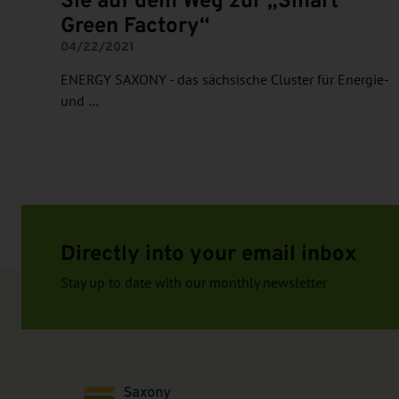
Sie auf dem Weg zur „Smart
Green Factory“
04/22/2021
ENERGY SAXONY - das sächsische Cluster für Energie-
und …
Directly into your email inbox
Stay up to date with our monthly newsletter