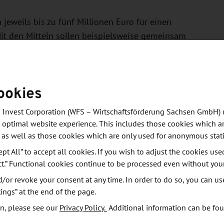
jeweils bis zu fünf Millionen Euro für einen
Mit den Mitteln sollen beispielsweise gemeinsam
d die Sichtbarkeit der Cluster erhöht werden.
ehrere der folgenden Themenfelder beziehen:
ookies
rceneffiziente Produktion sowie neue Werkstoffe und
 Invest Corporation (WFS – Wirtschaftsförderung Sachsen GmbH) 
rtschaft.
 optimal website experience. This includes those cookies which ar
 as well as those cookies which are only used for anonymous stati
nsarme Energiebereitstellung in Erzeugung und
orgung, Sektorenkopplung.
ept All” to accept all cookies. If you wish to adjust the cookies use
ct.” Functional cookies continue to be processed even without you
 Fahrzeugkonzepte, Antriebstechnologien und
or revoke your consent at any time. In order to do so, you can us
ings” at the end of the page.
tige sowie personalisierte Produkte und
flegerische Versorgung.
n, please see our
Privacy Policy.
Additional information can be fo