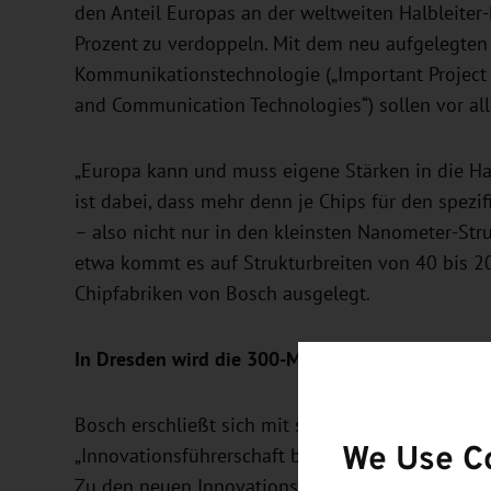
den Anteil Europas an der weltweiten Halbleiter
Prozent zu verdoppeln. Mit dem neu aufgelegten
Kommunikationstechnologie („Important Project
and Communication Technologies“) sollen vor al
„Europa kann und muss eigene Stärken in die Halb
ist dabei, dass mehr denn je Chips für den spezi
– also nicht nur in den kleinsten Nanometer-Struk
etwa kommt es auf Strukturbreiten von 40 bis 2
Chipfabriken von Bosch ausgelegt.
In Dresden wird die 300-Millimeter-Fertigung deu
Bosch erschließt sich mit seinen Investitionen i
We Use C
„Innovationsführerschaft beginnt mit den kleinst
Zu den neuen Innovationsfeldern von Bosch geh