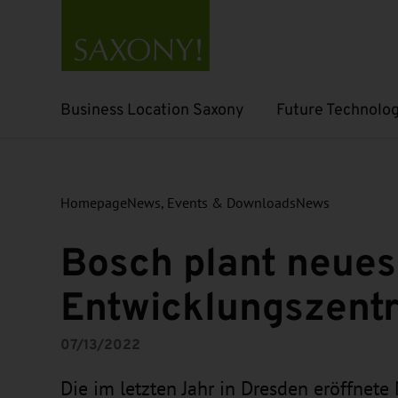
Business Location Saxony
Future Technolog
Open submenu
Open submenu
Homepage
News, Events & Downloads
News
Bosch plant neues
Entwicklungszent
07/13/2022
Die im letzten Jahr in Dresden eröffnete