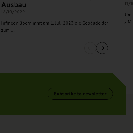
Ausbau
11/
12/19/2022
Um 
/ M
Infineon übernimmt am 1. Juli 2023 die Gebäude der
zum …
Subscribe to newsletter