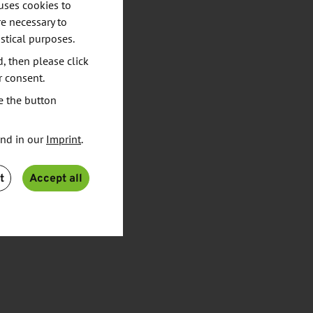
uses cookies to
e necessary to
stical purposes.
d, then please click
r consent.
e the button
und in our
Imprint
.
t
Accept all