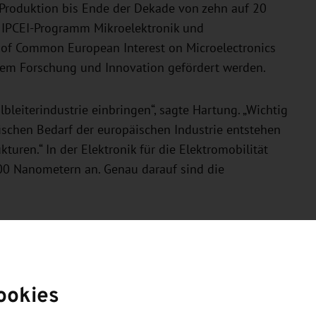
-Produktion bis Ende der Dekade von zehn auf 20
 IPCEI-Programm Mikroelektronik und
 of Common European Interest on Microelectronics
lem Forschung und Innovation gefördert werden.
leiterindustrie einbringen“, sagte Hartung. „Wichtig
fischen Bedarf der europäischen Industrie entstehen
turen.“ In der Elektronik für die Elektromobilität
00 Nanometern an. Genau darauf sind die
tlich erweitert
n die Mikroelektronik auch neue Innovationsfelder.
ookies
en Teilen der Elektronik – den Chips“, sagte Hartung.
ören beispielsweise sogenannte Systems-on-Chip.