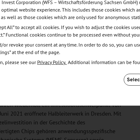
 Invest Corporation (WFS – Wirtschaftsförderung Sachsen GmbH) 
piel Radarsensoren, wie sie für die 360-Grad-
 optimal website experience. This includes those cookies which ar
matisierten Fahren gebraucht werden, kleiner,
 as well as those cookies which are only used for anonymous stati
n. Speziell für die Konsumgüterindustrie arbeitet
ept All” to accept all cookies. If you wish to adjust the cookies use
echanischen Systeme, kurz: MEMS. Auf Basis dieser
ct.” Functional cookies continue to be processed even without you
er von Bosch derzeit beispielsweise ein neues
or revoke your consent at any time. In order to do so, you can us
l ist, dass es in den Brillenbügel passt. „Um unsere
ings” at the end of the page.
eiter auszubauen, wollen wir unsere MEMS-Sensoren
n, please see our
Privacy Policy.
Additional information can be fo
en. Der Produktionsstart ist für 2026 geplant. Die
alieren – und die wollen wir ausschöpfen“, sagte
Selec
Jahren wiederholt ein Investitionsschwerpunkt von
Juni 2021 eröffnete Halbleiterwerk in Dresden. Mit
zelinvestition in der Geschichte des
ertigten Chips gehören anwendungsspezifische