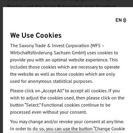
Region und das klare Bekenntnis zum Standort
Sachsen. „Die neue Investition gibt der sächsischen
EN
Luft- und Raumfahrtindustrie einen weiteren
Schub.“
We Use Cookies
The Saxony Trade & Invest Corporation (WFS –
Tillich lobte zugleich die erfolgreiche Entwicklung
Wirtschaftsförderung Sachsen GmbH) uses cookies to
in Kodersdorf: „Die Entwicklung hier am Standort
provide you with an optimal website experience. This
ist auch eine Erfolgsgeschichte aus der Oberlausitz,
includes those cookies which are necessary to operate
die zeigt, was im ländlichen Raum in Sachsen
the website as well as those cookies which are only
möglich ist.“ Der Industriepark sei ein gutes
used for anonymous statistical purposes.
Beispiel dafür, dass Sachsen auch außerhalb der
Please click on „Accept All” to accept all cookies. If you
Großstädte Industrieland sei. „Knapp die Hälfte der
wish to adjust the cookies used, then please click on the
button “Select.” Functional cookies continue to be
sächsischen Weltmarktführer haben ihren Sitz in
processed even without your consent.
ländlichen Regionen“, sagte der Ministerpräsident.
You may change and/or revoke your consent at any time.
In order to do so, you can use the button “Change Cookie