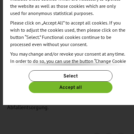
the website as well as those cookies which are only
Auftrag des Sächsischen Staatsministeriums für
used for anonymous statistical purposes.
Wirtschaft, Arbeit und Verkehr (SMWA) organisiert.
Please click on „Accept All” to accept all cookies. If you
wish to adjust the cookies used, then please click on the
Hintergrund:
button “Select.” Functional cookies continue to be
Die VAE haben mit der „Energy Strategy 2050“ eine
processed even without your consent.
umfassende Klimastrategie formuliert. Bis 2050
You may change and/or revoke your consent at any time.
sollen insgesamt 163 Mrd. US-Dollar in
In order to do so, you can use the button “Change Cookie
erneuerbare Energien und Nachhaltigkeit investiert
Settings” at the end of the page.
werden. Der Anteil regenerativer Energien soll
Select
For more information, please see our
Privacy Policy.
dabei auf 44 Prozent ansteigen. Weiterhin setzt das
Additional information can be found in our
Imprint
.
Accept all
Land u.a. auf E-Mobilität, höhere Energieeffizienz in
Gebäuden sowie auf umweltfreundlichere
Abfallentsorgung.