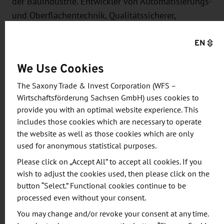
der Bauindustrie. Entwickler von Automatisierungs-
und Oberflächentechnik, Qualitätssicherer,
Produzenten von Rohmaterialien,
EN
Maschinenhersteller und Serviceanbieter
präsentieren Innovationen, Materialneuheiten
We Use Cookies
sowie Technologien für viele weitere
Anwendungsbereiche.
The Saxony Trade & Invest Corporation (WFS –
Wirtschaftsförderung Sachsen GmbH) uses cookies to
provide you with an optimal website experience. This
„Innovative Materialien sind ein Baustein für die
includes those cookies which are necessary to operate
Industrie der Zukunft. Sachsen ist mit zahlreichen
the website as well as those cookies which are only
Forschungsinstituten und Universitäten sowie
used for anonymous statistical purposes.
forschungsfreudigen Unternehmen insbesondere
Please click on „Accept All” to accept all cookies. If you
in den Bereichen Leichtbau und Neue Materialen
wish to adjust the cookies used, then please click on the
sehr gut aufgestellt. Die JEC in Paris bietet die
button “Select.” Functional cookies continue to be
passende Plattform, um das zu zeigen“, erklärt Peter
processed even without your consent.
Nothnagel, Geschäftsführer der WFS.
You may change and/or revoke your consent at any time.