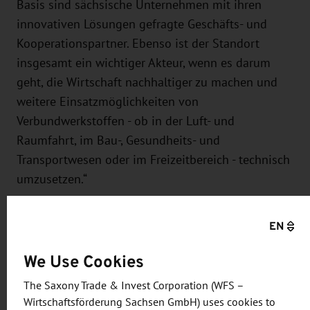
Basis sind sächsische Unternehmen mit ihren
innovativen Lösungen gefragte Geschäfts- und
Kooperationspartner. Ebenso ist der Standort
insgesamt ein wichtiger Akteur, wenn es darum
geht, die Wirtschaft nachhaltiger zu machen und
weitere Einsatzmöglichkeiten von
Verbundwerkstoffen - ob in der Luft- und
Raumfahrt, im Bau-, Gesundheits- und
Transportwesen oder im Freizeitbereich - technisch
umzusetzen.“
EN
Sächsische Aussteller auf der JEC
We Use Cookies
Folgende Unternehmen und Institute sind auf dem
The Saxony Trade & Invest Corporation (WFS –
Gemeinschaftsstand unter dem Dach SAXONY!
Wirtschaftsförderung Sachsen GmbH) uses cookies to