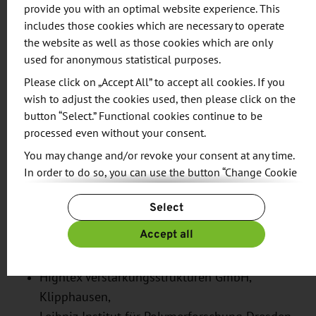
vertreten:
provide you with an optimal website experience. This
includes those cookies which are necessary to operate
Cetex Institut gGmbH, Chemnitz,
the website as well as those cookies which are only
TU Chemnitz, Institut für Strukturleichtbau und
used for anonymous statistical purposes.
Kunststoffverarbeitung,
Please click on „Accept All” to accept all cookies. If you
TU Chemnitz, Institut Textile Technologien,
wish to adjust the cookies used, then please click on the
button “Select.” Functional cookies continue to be
TU Dresden, Institut für Textilmaschinen und
processed even without your consent.
Textile Hochleistungswerkstofftechnik (ITM),
You may change and/or revoke your consent at any time.
Elbe Flugzeugwerke GmbH (EFW), Dresden,
In order to do so, you can use the button “Change Cookie
Fraunhofer Institut für Keramische
Settings” at the end of the page.
Technologien und Systeme IKTS, Dresden,
Select
For more information, please see our
Privacy Policy.
Fraunhofer Institut für Werkzeugmaschinen
Additional information can be found in our
Imprint
.
Accept all
und Umformtechnik IWU, Chemnitz,
herone GmbH, Dresden,
Hightex Verstärkungsstrukturen GmbH,
Klipphausen,