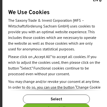
»Innovationsökosystem Food« sind u.a. die
We Use Cookies
Bündelung branchenrelevanter Informationen und
Austauschformate, die schnelle Anbahnung von
The Saxony Trade & Invest Corporation (WFS –
Kooperationen mit Partnern aus dem
Wirtschaftsförderung Sachsen GmbH) uses cookies to
provide you with an optimal website experience. This
Branchenumfeld, der Wissenschaft und
includes those cookies which are necessary to operate
untereinander sowie die Initiierung von FuE-
the website as well as those cookies which are only
Projekten unter gezielter Nutzung von
used for anonymous statistical purposes.
Fördermitteln. Thematisch relevant sind dabei
Please click on „Accept All” to accept all cookies. If you
neben neuen Produkten und Rohstoffen u.a. die
wish to adjust the cookies used, then please click on the
Verringerung des ökologischen Fußabdrucks beim
button “Select.” Functional cookies continue to be
Energie- und Wasserverbrauch, die
processed even without your consent.
Automatisierung von Prozessen und Intralogistik,
You may change and/or revoke your consent at any time.
die Digitalisierung des Betriebs, die Nutzung von
In order to do so, you can use the button “Change Cookie
Reststoffen bzw. Nebenstoffströmen als Wertstoff
Settings” at the end of the page.
Select
sowie Innovationen im Verpackungsbereich.
For more information, please see our
Privacy Policy.
Additional information can be found in our
Imprint
.