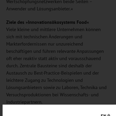
Wertschöpfungsnetzwerken beide Seiten –
Anwender und Lösungsanbieter.«
Ziele des »Innovationsökosystems Food«
Viele kleine und mittlere Unternehmen können
sich mit technischen Änderungen und
Markterfordernissen nur unzureichend
beschäftigen und führen relevante Anpassungen
oft eher reaktiv statt aktiv und vorausschauend
durch. Zentrale Bausteine sind deshalb der
Austausch zu Best-Practice-Beispielen und der
leichtere Zugang zu Technologien und
Lösungsanbietern sowie zu Laboren, Technika und
Versuchsproduktionen bei Wissenschafts- und
Industriepartnern.
Wesentliche Erwartungen der Akteure an das
EN