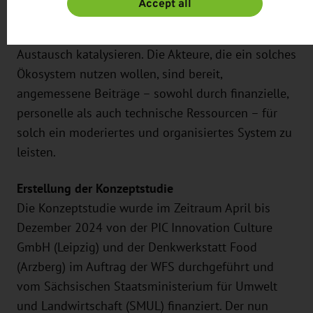
Accept all
Ein professionelles Innovationsmanagement soll
das Ökosystem organisieren, moderieren und den
Austausch katalysieren. Die Akteure, die ein solches
Ökosystem nutzen wollen, sind bereit,
angemessene Beiträge – sowohl durch finanzielle,
personelle als auch technische Ressourcen – für
solch ein moderiertes und organisiertes System zu
leisten.
Erstellung der Konzeptstudie
Die Konzeptstudie wurde im Zeitraum April bis
Dezember 2024 von der PIC Innovation Culture
GmbH (Leipzig) und der Denkwerkstatt Food
(Arzberg) im Auftrag der WFS durchgeführt und
vom Sächsischen Staatsministerium für Umwelt
und Landwirtschaft (SMUL) finanziert. Der nun