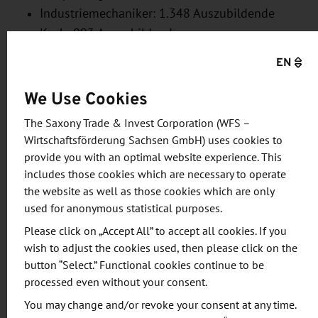
Industriemechaniker: 1.348 Auszubildende
Koch: 993 Auszubildende
Fachkraft für Lagerlogistik: 979 Auszubildende
EN
Industriekaufmann: 977 Auszubildende
We Use Cookies
2,4 Prozent der Auszubildenden (1.165 Jugendliche,
davon 398 Frauen) kamen aus dem Ausland. Das
The Saxony Trade & Invest Corporation (WFS –
Wirtschaftsförderung Sachsen GmbH) uses cookies to
waren 208 Jugendliche mehr als im Vorjahr.
provide you with an optimal website experience. This
Häufigste Herkunftsländer waren dabei Spanien
includes those cookies which are necessary to operate
mit 169 Auszubildenden und Vietnam mit 154
the website as well as those cookies which are only
Auszubildenden.
used for anonymous statistical purposes.
Please click on „Accept All” to accept all cookies. If you
26,8 Prozent der weiblichen und 17,2 Prozent der
wish to adjust the cookies used, then please click on the
männlichen Auszubildenden verfügen über einen
button “Select.” Functional cookies continue to be
Schulabschluss, der zum Studium berechtigt
processed even without your consent.
(Hochschul- bzw. Fachhochschulreife).
You may change and/or revoke your consent at any time.