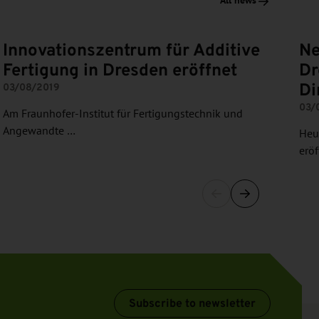
All news
Innovationszentrum für Additive
Ne
Fertigung in Dresden eröffnet
Dr
Di
03/08/2019
03/
Am Fraunhofer-Institut für Fertigungstechnik und
Angewandte …
Heu
erö
Subscribe to newsletter