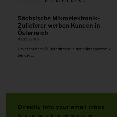
RELATED NEWS
Sächsische Mikroelektronik-
Zulieferer werben Kunden in
Österreich
03/25/2019
Um sächsische Zulieferfirmen in der Mikroelektronik
bei der …
Directly into your email inbox
Stay up to date with our monthly newsletter