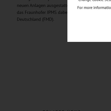
neuen Anlagen ausgestattet. Das Bundesminister
For more informatio
das Fraunhofer IPMS dabei im Rahmen der Förder
Deutschland (FMD).