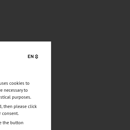
EN
uses cookies to
e necessary to
stical purposes.
d, then please click
r consent.
e the button