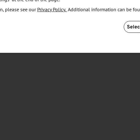
ium für Bildung und Forschung (BMBF) unterstützt
n, please see our
Privacy Policy.
Additional information can be fo
ung für die Forschungsfabrik Mikroelektronik
Selec