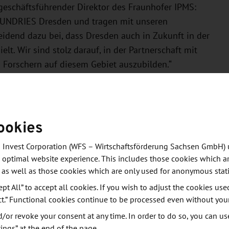
, geschäftsführender Direktor des Fraunhofer IPMS:
OUNDRIES Dresden und tragen mit unseren
idend dazu bei, dass Dresden auch in Zukunft in der
lt. Wir sind stolz darauf, in der Partnerschaft mit
n Forschern auf diesem Gebiet auszubilden.“
vielen Jahren eng und vertrauensvoll in der
tzt die Weichen gestellt, damit unsere Kooperation
ookies
strategische Ausrichtung auf energieeffiziente
 Thema ‘Internet der Dinge‘ unterstützt“, erklärte
 Invest Corporation (WFS – Wirtschaftsförderung Sachsen GmbH) 
rer GLOBALFOUNDRIES Dresden. „Gemeinsam wollen
 optimal website experience. This includes those cookies which ar
f die großen Herausforderungen in diesen Bereichen
 as well as those cookies which are only used for anonymous stati
der Medizintechnik, Logistik, sowie Luft- und
ept All” to accept all cookies. If you wish to adjust the cookies use
den“ tragen.“
ct.” Functional cookies continue to be processed even without you
or revoke your consent at any time. In order to do so, you can us
aunhofer IPMS auf ca. 900 m² erweitert und mit
ings” at the end of the page.