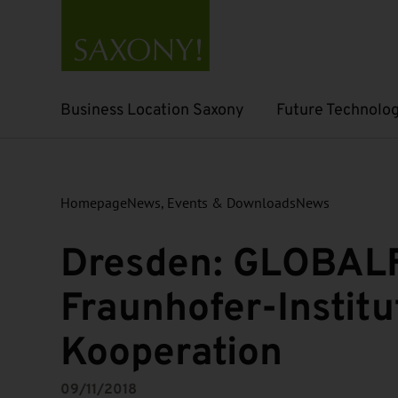
Business Location Saxony
Future Technolog
Open submenu
Open submenu
Homepage
News, Events & Downloads
News
Dresden: GLOBAL
Fraunhofer-Institu
Kooperation
09/11/2018