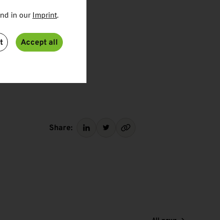
und in our
Imprint
.
t
Accept all
Share: