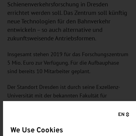
Schienenverkehrsforschung in Dresden
errichtet werden soll. Das Zentrum soll künftig
neue Technologien für den Bahnverkehr
entwickeln – so auch alternative und
zukunftsweisende Antriebsformen.
Insgesamt stehen 2019 für das Forschungszentrum
5 Mio. Euro zur Verfügung. Für die Aufbauphase
sind bereits 10 Mitarbeiter geplant.
Der Standort Dresden ist durch seine Exzellenz-
Universität mit der bekannten Fakultät für
Verkehrswissenschaften, seinen renommierten
Fraunhofer-Instituten und seiner wirtschaftlichen
EN
Infrastruktur, bis hin zum sächsische Bahncluster -
We Use Cookies
mit den großen Unternehmen Bombardier an den