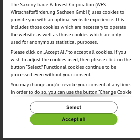
Standorten Bautzen und Görlitz und Waggonbau
The Saxony Trade & Invest Corporation (WFS –
Niesky - prädestiniert für die Ansiedlung eines
Wirtschaftsförderung Sachsen GmbH) uses cookies to
solchen Institutes.
provide you with an optimal website experience. This
includes those cookies which are necessary to operate
the website as well as those cookies which are only
used for anonymous statistical purposes.
Please click on „Accept All” to accept all cookies. If you
wish to adjust the cookies used, then please click on the
button “Select.” Functional cookies continue to be
Share:
processed even without your consent.
You may change and/or revoke your consent at any time.
In order to do so, you can use the button “Change Cookie
Settings” at the end of the page.
RELATED NEWS
Select
For more information, please see our
Privacy Policy.
Additional information can be found in our
Imprint
.
Accept all
Sachsen unterstützt innovative Projekte
03/26/2019