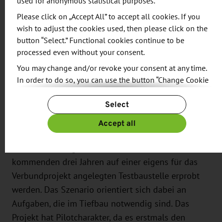
used for anonymous statistical purposes.
Drahtlos-Technologie 5G ermöglicht eine
Please click on „Accept All” to accept all cookies. If you
Echtzeitkommunikation, mit der alle Bauprozesse
wish to adjust the cookies used, then please click on the
und Akteure sowie deren Interaktion digital
button “Select.” Functional cookies continue to be
processed even without your consent.
abgebildet und gestaltet werden können“, so
Weber.
You may change and/or revoke your consent at any time.
In order to do so, you can use the button “Change Cookie
Settings” at the end of the page.
„In den Baustellencontainern, in denen heute vor
Select
allem Fachkräfte arbeiten und wohnen, werden in
For more information, please see our
Privacy Policy.
Additional information can be found in our
Imprint
.
Zukunft Serverfarmen Einzug halten“, sagt Weber.
Accept all
Die neuen Vernetzungsmöglichkeiten und
Automatisierungsfunktionen sollen in den
kommenden drei Jahren auf einer eigens für das
Verbundprojekt angelegten Testbaustelle erprobt
werden. Das Szenario orientiert sich dabei an
Aufgaben, die im Tiefbau notwendig sind. Das
Projekt hat Pilotcharakter, da es erstmals den