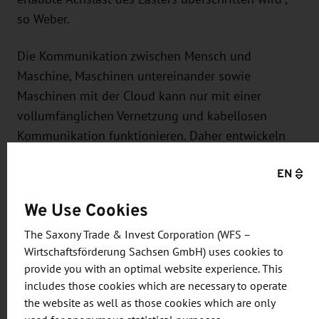
so Weber.
Die Kommunikation zwischen Mensch und
Maschine, Maschinen untereinander sowie
Maschinen mit der Cloud kann nur mit einer
vollumfänglichen Vernetzung und kabellosen
Kommunikation funktionieren. Daher entwickeln
die Dresdner Ingenieure ein Connectivity-Modul
EN
und eine Baustellencloud (
Themenschwerpunkt
„Vernetzung und Kommunikation“
). Die Cloud
We Use Cookies
übernimmt rechenintensive Prozesse und die
The Saxony Trade & Invest Corporation (WFS –
Datenverwaltung, während das Connectivity-Modul
Wirtschaftsförderung Sachsen GmbH) uses cookies to
dafür sorgt, dass die Planungsdaten zur Maschine
provide you with an optimal website experience. This
gelangen. „Eine schnelle, stabile und kabellose
includes those cookies which are necessary to operate
Datenübertragung ist die Grundvoraussetzung für
the website as well as those cookies which are only
die digitalisierte Baustelle. Erst die leistungsstarke