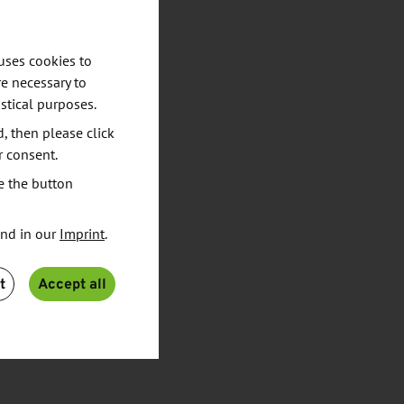
uses cookies to
e necessary to
stical purposes.
d, then please click
r consent.
e the button
und in our
Imprint
.
t
Accept all