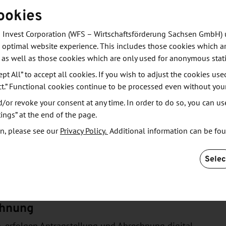
 Haupterwerb und Einzelunternehmen ohne
ookies
n Hauptwohnsitz in Leipzig haben. Antragsteller
ifikanten Umsatzrückgang in 2020 (mindestens 20
 Invest Corporation (WFS – Wirtschaftsförderung Sachsen GmbH) 
itt erwarten, den sie, trotz eigener Gegenmaßnahmen
 optimal website experience. This includes those cookies which ar
 as well as those cookies which are only used for anonymous stati
und Land, nicht auffangen können. Im Folgejahr
gt hat. Die Antragsteller müssen sich entscheiden;
ept All” to accept all cookies. If you wish to adjust the cookies use
ct.” Functional cookies continue to be processed even without you
-Selbstständigen" und Arbeitslosengeld I oder II ist
or revoke your consent at any time. In order to do so, you can us
ings” at the end of the page.
n, please see our
Privacy Policy.
Additional information can be fo
e Beschäftigte, die nicht im Unternehmensregister
Selec
chnung