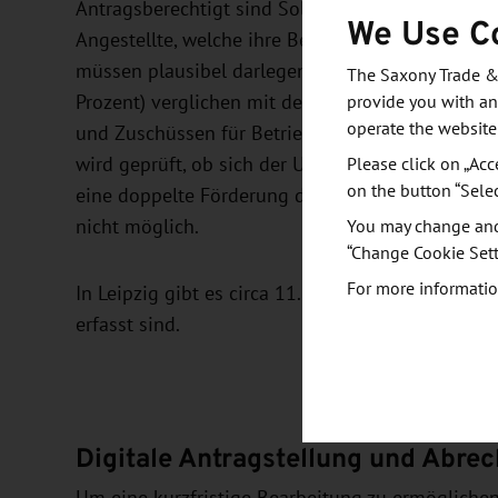
Antragsberechtigt sind Solo-Selbstständige im
We Use C
Angestellte, welche ihre Betriebsstätte und ihre
müssen plausibel darlegen, dass Sie einen sign
The Saxony Trade &
Prozent) verglichen mit dem Vorjahresdurchschn
provide you with an
operate the website
und Zuschüssen für Betriebsausgaben von Bund 
wird geprüft, ob sich der Umsatzeinbruch bestäti
Please click on „Acc
on the button “Sele
eine doppelte Förderung durch "Leipzig hilft Solo
nicht möglich.
You may change and/
“Change Cookie Sett
For more informatio
In Leipzig gibt es circa 11.600 Unternehmen ohn
erfasst sind.
Digitale Antragstellung und Abre