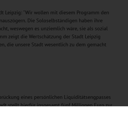
tadt Leipzig: "Wir wollen mit diesem Programm den
nauszögern. Die Soloselbständigen haben ihre
cht, weswegen es unziemlich wäre, sie als sozial
mm zeigt die Wertschätzung der Stadt Leipzig
en, die unsere Stadt wesentlich zu dem gemacht
brückung eines persönlichen Liquiditätsengpasses
adt stellt hierfür insgesamt fünf Millionen Euro zur