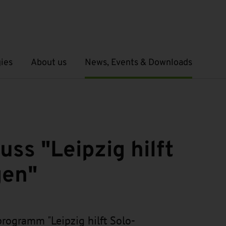
ies
About us
News, Events & Downloads
Open submenu
Open submenu
ss "Leipzig hilft
gen"
programm "Leipzig hilft Solo-