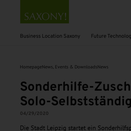
Business Location Saxony
Future Technolog
Open submenu
Open submenu
Homepage
News, Events & Downloads
News
Sonderhilfe-Zuschu
Solo-Selbstständi
04/29/2020
Die Stadt Leipzig startet ein Sonderhilfs