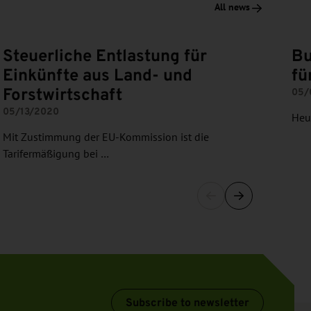
All news
Steuerliche Entlastung für
Bu
Einkünfte aus Land- und
fü
Forstwirtschaft
05/
05/13/2020
Heut
Mit Zustimmung der EU-Kommission ist die
Tarifermäßigung bei …
Subscribe to newsletter