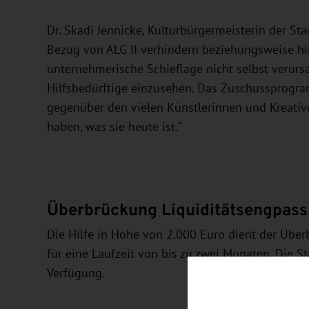
Dr. Skadi Jennicke, Kulturbürgermeisterin der S
Bezug von ALG II verhindern beziehungsweise hi
unternehmerische Schieflage nicht selbst verursa
Hilfsbedürftige einzusehen. Das Zuschussprogra
gegenüber den vielen Künstlerinnen und Kreativ
haben, was sie heute ist."
Überbrückung Liquiditätsengpass
Die Hilfe in Höhe von 2.000 Euro dient der Über
für eine Laufzeit von bis zu zwei Monaten. Die St
Verfügung.