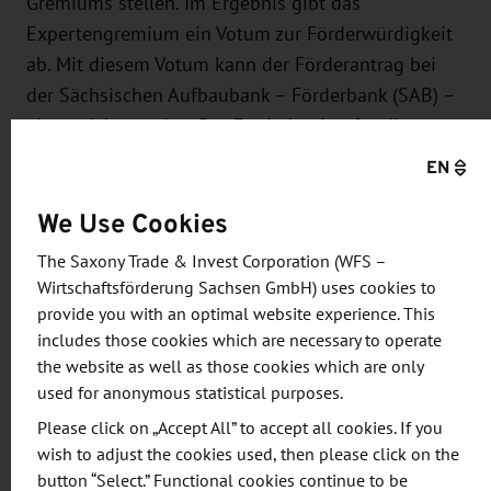
Gremiums stellen. Im Ergebnis gibt das
Expertengremium ein Votum zur Förderwürdigkeit
ab. Mit diesem Votum kann der Förderantrag bei
der Sächsischen Aufbaubank – Förderbank (SAB) –
eingereicht werden. Der Förderbeginn für die
ausgewählten Gründerinnen und Gründer ist für
EN
August 2020 geplant.
We Use Cookies
Der vierte Förderaufruf des InnoStartBonus ist im
The Saxony Trade & Invest Corporation (WFS –
Rahmen der noch verfügbaren Haushaltsmittel ab
Wirtschaftsförderung Sachsen GmbH) uses cookies to
dem 10. September 2020 vorgesehen.
provide you with an optimal website experience. This
includes those cookies which are necessary to operate
the website as well as those cookies which are only
used for anonymous statistical purposes.
Über "InnoStartBonus"
Please click on „Accept All” to accept all cookies. If you
wish to adjust the cookies used, then please click on the
Idee ist es, ausgewählte potenzielle sächsische
button “Select.” Functional cookies continue to be
Gründerinnen und Gründer mit innovativen