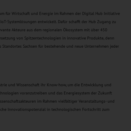
 für Wirtschaft und Energie im Rahmen der Digital Hub Initiative
 IoT-Systemlösungen entwickelt. Dafür schafft der Hub Zugang zu
levante Akteure aus dem regionalen Ökosystem mit über 450
Umsetzung von Spitzentechnologien in innovative Produkte, denn
t des Standortes Sachsen für bestehende und neue Unternehmen jeder
trie und Wissenschaft ihr Know-how, um die Entwicklung und
chnologien voranzutreiben und das Energiesystem der Zukunft
ssenschaftsakteuren im Rahmen vielfältiger Veranstaltungs- und
he Innovationspotenzial in technologischen Fortschritt zum