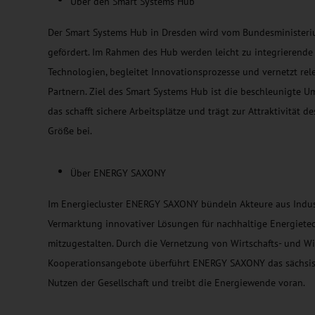
Über den Smart Systems Hub
Der Smart Systems Hub in Dresden wird vom Bundesministerium
gefördert. Im Rahmen des Hub werden leicht zu integrierende
Technologien, begleitet Innovationsprozesse und vernetzt re
Partnern. Ziel des Smart Systems Hub ist die beschleunigte 
das schafft sichere Arbeitsplätze und trägt zur Attraktivitä
Größe bei.
Über ENERGY SAXONY
Im Energiecluster ENERGY SAXONY bündeln Akteure aus Indus
Vermarktung innovativer Lösungen für nachhaltige Energiete
mitzugestalten. Durch die Vernetzung von Wirtschafts- und Wi
Kooperationsangebote überführt ENERGY SAXONY das sächsisc
Nutzen der Gesellschaft und treibt die Energiewende voran.