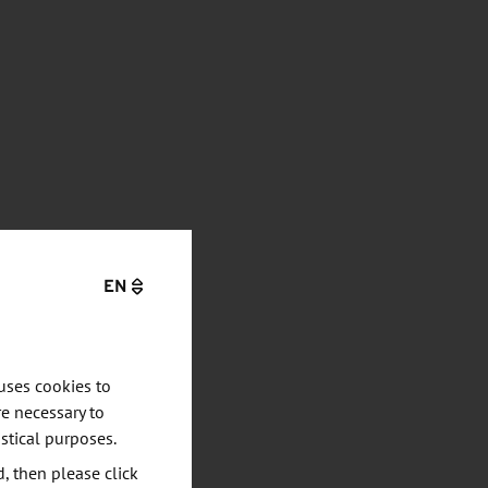
EN
uses cookies to
e necessary to
stical purposes.
d, then please click