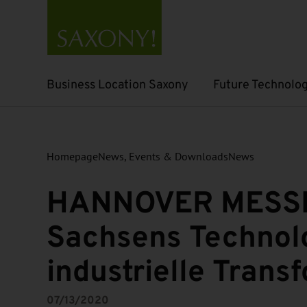
Business Location Saxony
Future Technolog
Open submenu
Open submenu
Homepage
News, Events & Downloads
News
HANNOVER MESSE 
Sachsens Technolo
industrielle Trans
07/13/2020