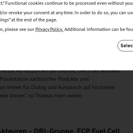
ct.” Functional cookies continue to be processed even without you
Wasserstoff.
or revoke your consent at any time. In order to do so, you can us
ings” at the end of the page.
n, please see our
Privacy Policy.
Additional information can be fo
r der HANNOVER MESSE
Selec
onen aus Sachsen spricht für sich“, sagt Thomas
er industriellen Transformation und gestaltet diese
en Messe AG nutzen wir die DIGITAL DAYS der weltweit
 Präsentation sächsischer Produkte und
hon immer für Dialog und Austausch auf höchstem
wie diesen“, so Thomas Horn weiter.
kteuren – DBI-Gruppe, FCP Fuel Cell