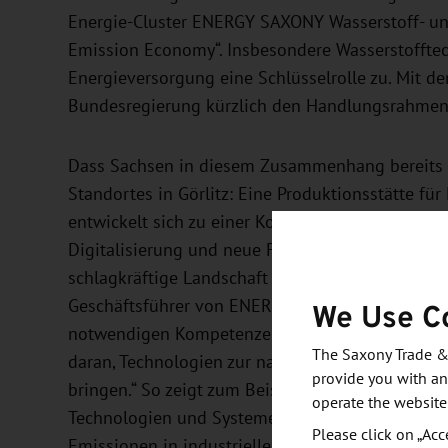
Energie-Cluster ENERGY SAXONY Wasserstoff- und
Emission Economy“. Insbesondere Wasserstoffte
Energieversorgung eine Schlüsselrolle zu. Mit de
Bundesregierung kürzlich den Handlungsrahmen 
Dass Sachsen in diesem Zusammenhang bereits gut
Standortes in Görlitz: Eine Produktionsstätte fü
entwickelt sich zu einer Kooperationsplattform 
Digitalisierung und neue Fertigungstechnologien.
schlagkräftige Landschaft für Wasserstofftechno
We Use C
Geschäftsführer von ENERGY SAXONY. „Der Freista
notwendigen Kompetenzen. Die sächsische Forsc
The Saxony Trade &
daran, Technologien zur nachhaltigen Produktion
provide you with an
bringen.“ So zeigt zum Beispiel am 14. Juli das 
operate the website
Technologien und Systeme (IKTS), warum grüner 
Please click on „Acc
Emissionen in industriellen Prozessen ist. Und a