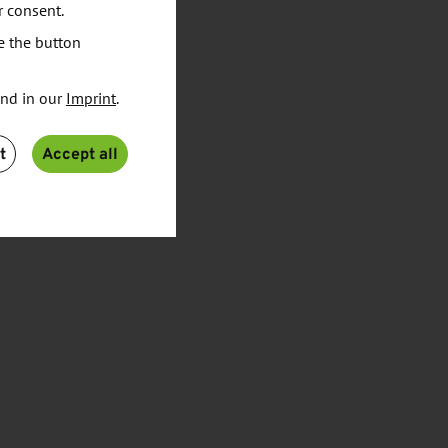
r consent.
e the button
und in our
Imprint
.
t
Accept all