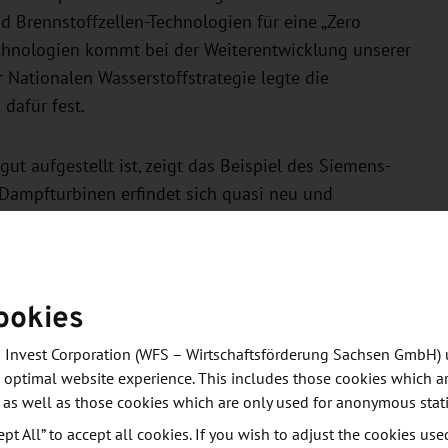
 Brennstoffzellen-Technologien für eine „Zero
chnologien kommt bei der Weiterentwicklung unserer
r Nationalen Wasserstoffstrategie legte die
dafür fest.
 aufgestellt ist, zeigt das Beispiel des Siemens-
r Dampfturbinen erfindet sich quasi neu und
für Dekarbonisierung, Wasserstoffnutzung,
 „Sachsen ist bestens aufgestellt, um eine
logien aufzubauen“, sagt Lukas Rohleder,
ookies
at verfügt bereits heute über die dafür
hung arbeitet gemeinsam mit Industriepartnern
 Invest Corporation (WFS – Wirtschaftsförderung Sachsen GmbH) 
 und Nutzung von Wasserstoff zur Marktreife zu
 optimal website experience. This includes those cookies which ar
Dresdner Fraunhofer-Institut für Keramische
 as well as those cookies which are only used for anonymous stati
Wasserstoff der Schlüssel zur Reduzierung von CO2-
ept All” to accept all cookies. If you wish to adjust the cookies use
m 15. Juli gibt die Leipziger DBI-Gruppe einen