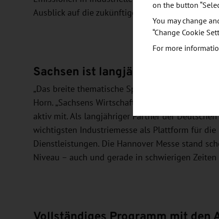
on the button “Sele
Ausblick auf die zukünftige Gasinfrastruktur mit 
You may change and/
“Change Cookie Sett
For more informatio
Sachsen ist langjähriger Partne
„Das breite thematische Spektrum der Präsentati
Horn. „Sachsens Wirtschaft steckt mittendrin in d
aktiv mit. Als langjähriger Partner der Deutsch
wichtigsten Industriemesse als Plattform für die
Dienstleistungen. Die Hannover Messe stand sc
Niveau – auch und gerade in schwierigen Zeiten 
Vollständiges Programm mit den A