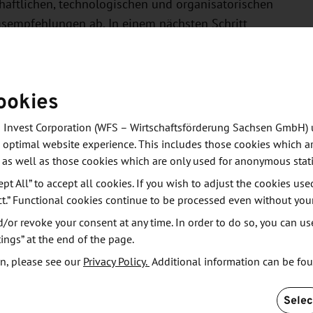
aftlichen, technologischen und organisatorischen
gsempfehlungen ab. In einem nächsten Schritt
g der Anwendungsfälle ausgearbeitet und
ionspartner identifiziert. Außerdem werden auch
n die Praxis umgesetzt. Die Partner erhalten zudem
ookies
 und Ergebnissen und erlangen in verschiedenen
n rund um das Thema KI.
 Invest Corporation (WFS – Wirtschaftsförderung Sachsen GmbH) 
 optimal website experience. This includes those cookies which ar
 as well as those cookies which are only used for anonymous stati
nehmen aus verschiedensten Branchen offen.
nter anderem aus den Bereichen
ept All” to accept all cookies. If you wish to adjust the cookies use
ct.” Functional cookies continue to be processed even without you
industrie, Maschinen- und Anlagenbau sowie
or revoke your consent at any time. In order to do so, you can us
ings” at the end of the page.
n, please see our
Privacy Policy.
Additional information can be fo
Selec