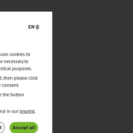
EN
uses cookies to
e necessary to
stical purposes.
d, then please click
r consent.
e the button
und in our
Imprint
.
t
Accept all