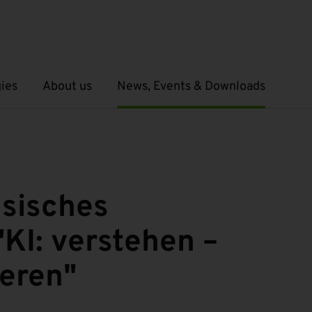
ies
About us
News, Events & Downloads
Open submenu
Open submenu
sisches
"KI: verstehen –
ieren"