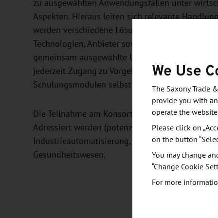
zu ausgewählten Anwendungsfällen unter wirtsch
Aspekten. Hieraus leiten sich relevante Handlun
werden verschiedene Lösungswege zur Umsetzun
Technologien, Anbieter sowie mögliche Kooperat
gemeinsam ausgewählte Use Cases prototypisch i
We Use C
jederzeit Zugang zu Vorgehensweisen, Methoden
Schulungsmodulen selbst fundierte Kompetenze
The Saxony Trade &
provide you with an
operate the website
Die Teilnahme am Konsortialprojekt steht Unter
Adressiert werden (potenzielle) KI-Anwender, u
Please click on „Acc
on the button “Sele
Industrieautomatisierung, Automobil, Halbleiter
Gesundheitswesen.
You may change and/
“Change Cookie Sett
For more informatio