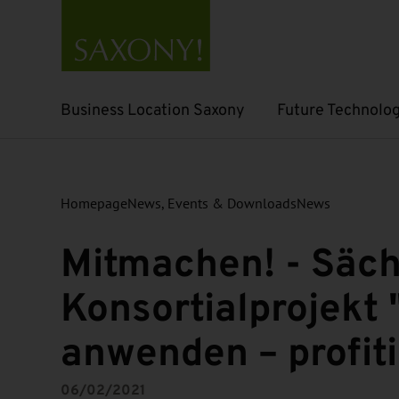
Business Location Saxony
Future Technolog
Open submenu
Open submenu
Homepage
News, Events & Downloads
News
Mitmachen! - Säch
Konsortialprojekt 
anwenden – profit
06/02/2021