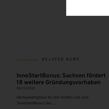
RELATED NEWS
InnoStartBonus: Sachsen fördert
18 weitere Gründungsvorhaben
06/17/2021
Die Auswahlphase für den fünften Call zum
"InnoStartBonus" des …