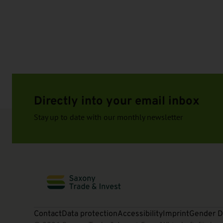
Directly into your email inbox
Stay up to date with our monthly newsletter
Contact
Data protection
Accessibility
Imprint
Gender D