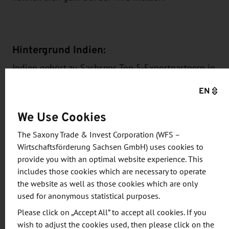
Hintergrund Indien:
Indien gehört zu Sachsens Top 5-Exportpartnern in
Asien. 2017 wurden Waren im Wert von 207,4
EN
Millionen Euro nach Indien geliefert. Dies
entspricht gegenüber 2016 einem beachtlichen
We Use Cookies
Wachstum von 42 Prozent.
The Saxony Trade & Invest Corporation (WFS –
Wirtschaftsförderung Sachsen GmbH) uses cookies to
Die indische Regierung will notwendige Vorhaben
provide you with an optimal website experience. This
zum Ausbau der Infrastruktur schnell umsetzen.
includes those cookies which are necessary to operate
Die Finanzmittel wurden hierfür auf umgerechnet
the website as well as those cookies which are only
22 Mrd. Euro erhöht. Zu den ehrgeizigen Zielen
used for anonymous statistical purposes.
gehört unter anderem der Ausbau des
Please click on „Accept All” to accept all cookies. If you
Straßennetzes und die Ausweitung der See- und
wish to adjust the cookies used, then please click on the