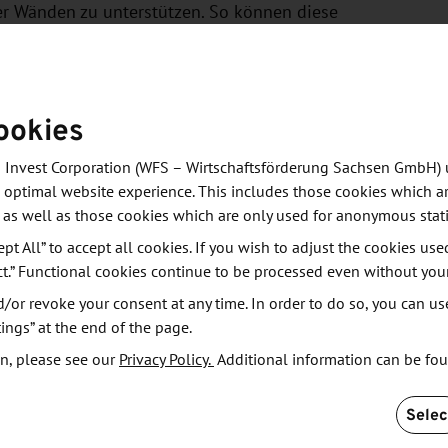
er Wänden zu unterstützen. So können diese
lmäßig zu bewegen. Im Notfall soll das System auch
 Beispiel wenn die Bewohnerin oder der Bewohner
ookies
est des Systems ideale Voraussetzungen. So verfügt
 Invest Corporation (WFS – Wirtschaftsförderung Sachsen GmbH) 
edene Funktionen des zu entwickelnden Systems zu
 optimal website experience. This includes those cookies which ar
in sogenanntes Living Lab, einer altersgerechten
 as well as those cookies which are only used for anonymous stati
 werden.
ept All” to accept all cookies. If you wish to adjust the cookies use
ct.” Functional cookies continue to be processed even without you
or revoke your consent at any time. In order to do so, you can us
ings” at the end of the page.
niversität vernetzen – Synergien
n, please see our
Privacy Policy.
Additional information can be fo
Selec
dem das Ziel, die verschiedenen Akteurinnen und