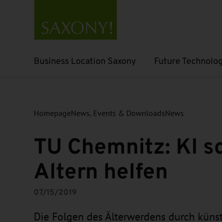
Business Location Saxony
Future Technolog
Open submenu
Open submenu
Homepage
News, Events & Downloads
News
TU Chemnitz: KI s
Altern helfen
07/15/2019
Die Folgen des Älterwerdens durch künstli