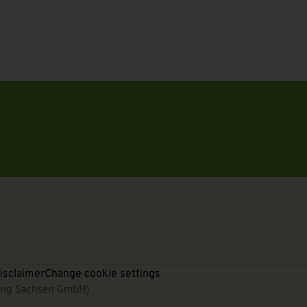
isclaimer
Change cookie settings
rung Sachsen GmbH)