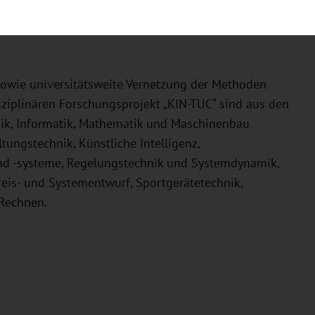
 und nach außen zu vernetzen. So sollen die
ngsfeld „KI“ sichtbar und die sächsische Wirtschaft
sowie universitätsweite Vernetzung der Methoden
ziplinären Forschungsprojekt „KIN-TUC“ sind aus den
nik, Informatik, Mathematik und Maschinenbau
ltungstechnik, Künstliche Intelligenz,
und -systeme, Regelungstechnik und Systemdynamik,
reis- und Systementwurf, Sportgerätetechnik,
 Rechnen.