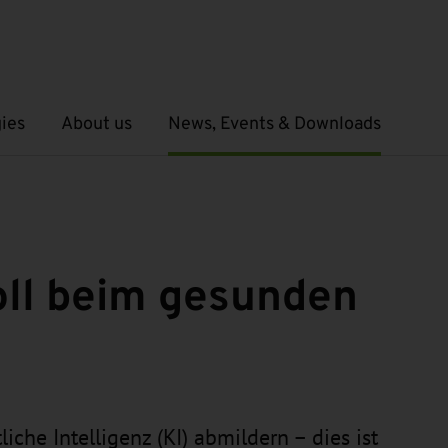
ies
About us
News, Events & Downloads
Open submenu
Open submenu
oll beim gesunden
che Intelligenz (KI) abmildern – dies ist