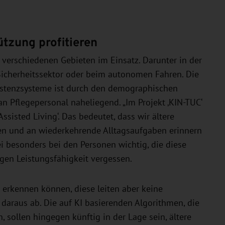
ützung profitieren
 verschiedenen Gebieten im Einsatz. Darunter in der
Sicherheitssektor oder beim autonomen Fahren. Die
sistenzsysteme ist durch den demographischen
n Pflegepersonal naheliegend. „Im Projekt ‚KIN-TUC‘
isted Living‘. Das bedeutet, dass wir ältere
en und an wiederkehrende Alltagsaufgaben erinnern
sei besonders bei den Personen wichtig, die diese
gen Leistungsfähigkeit vergessen.
n erkennen können, diese leiten aber keine
araus ab. Die auf KI basierenden Algorithmen, die
sollen hingegen künftig in der Lage sein, ältere