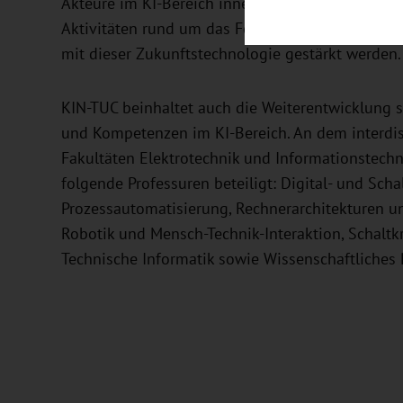
Akteure im KI-Bereich innerhalb der TU Chemnitz
Aktivitäten rund um das Forschungs- und Anwendu
mit dieser Zukunftstechnologie gestärkt werden.
KIN-TUC beinhaltet auch die Weiterentwicklung 
und Kompetenzen im KI-Bereich. An dem interdis
Fakultäten Elektrotechnik und Informationstech
folgende Professuren beteiligt: Digital- und Scha
Prozessautomatisierung, Rechnerarchitekturen 
Robotik und Mensch-Technik-Interaktion, Schaltk
Technische Informatik sowie Wissenschaftliches