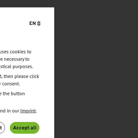
EN
uses cookies to
e necessary to
stical purposes.
d, then please click
r consent.
e the button
und in our
Imprint
.
t
Accept all