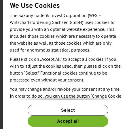
We Use Cookies
und technologieoffen. Die geförderten Projekte
entstammen der gesamten Breite der
The Saxony Trade & Invest Corporation (WFS –
Wirtschaftsförderung Sachsen GmbH) uses cookies to
technologieorientierten sächsischen Wirtschaft. So
provide you with an optimal website experience. This
geht es in den zumeist noch laufenden Vorhaben
includes those cookies which are necessary to operate
zum Beispiel um die Entwicklung neuer
the website as well as those cookies which are only
Filtersysteme für Industrieanlagen, um die
used for anonymous statistical purposes.
Erforschung und Entwicklung neuer Diagnose-Kits
Please click on „Accept All” to accept all cookies. If you
zum Nachweis von Antikörpern bei Autoimmun-
wish to adjust the cookies used, then please click on the
und Infektionskrankheiten, um neue
button “Select.” Functional cookies continue to be
Produktionstechnologien für flexible Solarmodule
processed even without your consent.
oder um die Weiterentwicklung innovativer
You may change and/or revoke your consent at any time.
Diebstahlsicherungssysteme.
In order to do so, you can use the button “Change Cookie
Settings” at the end of the page.
Select
„Ich bin begeistert von der wissenschaftlichen
For more information, please see our
Privacy Policy.
Exzellenz unserer Hochschulen und
Additional information can be found in our
Imprint
.
Accept all
außeruniversitären Forschungseinrichtungen sowie