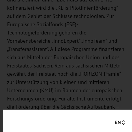
kofinanziert wird die „KETs-Pilotlinienförderung“
auf dem Gebiet der Schlüsseltechnologien. Zur
Europäische Sozialfonds (ESF)-
Technologieförderung gehören die
Vorhabensbereiche „InnoExpert“ „InnoTeam“ und
„Transferassistent“. All diese Programme finanzieren
sich aus Mitteln der Europäischen Union und des
Freistaates Sachsen. Rein aus sächsischen Mitteln
gewährt der Freistaat noch die „HORIZON-Prämie“
zur Unterstützung von kleinen und mittleren
Unternehmen (KMU) im Rahmen der europäischen
Forschungsförderung. Für alle Instrumente erfolgt
die Förderung über die Sächsische Aufbaubank –
Förderbank (SAB).
EN
Die sächsische Technologieförderung ist branchen-