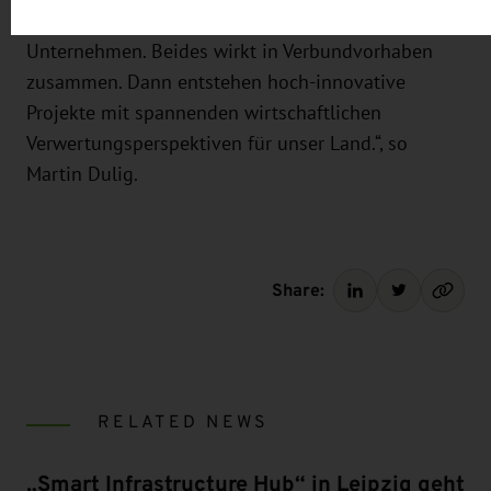
von der Kreativität und dem Spürsinn unserer
Unternehmen. Beides wirkt in Verbundvorhaben
zusammen. Dann entstehen hoch-innovative
Projekte mit spannenden wirtschaftlichen
Verwertungsperspektiven für unser Land.“, so
Martin Dulig.
Share:
RELATED NEWS
„Smart Infrastructure Hub“ in Leipzig geht