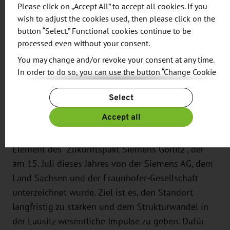
Please click on „Accept All” to accept all cookies. If you
Wirtschaftsförderung entstehen können. Der
wish to adjust the cookies used, then please click on the
DIGITAL SPACE hat das Ziel, einerseits
button “Select.” Functional cookies continue to be
Gründungswillige in einer sehr frühen Phase zu
processed even without your consent.
fördern und andererseits bestehende
You may change and/or revoke your consent at any time.
Unternehmen bei der digitalen Transformation
In order to do so, you can use the button “Change Cookie
zu unterstützen – insbesondere bei der
Settings” at the end of the page.
Select
Entwicklung neuer Technologien und
For more information, please see our
Privacy Policy.
Geschäftsmodelle.
Additional information can be found in our
Imprint
.
Accept all
Der Siemens-Innovationscampus Görlitz ist ein
Element des "Zukunftspakt Siemens Görlitz", der
am 15. Juli dieses Jahres von der Siemens AG, dem
Land Sachsen und der Fraunhofer-Gesellschaft
unterzeichnet wurde. Ziel ist es, den Standort
langfristig zu stärken und dem Strukturwandel in
der Lausitz wesentliche Impulse zu geben. Dafür