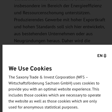
insbesondere im Bereich der Energieeffizienz
und Ressourcenschonung unterstützen.
Produzierendes Gewerbe mit hoher Exportkraft
und hohen Standards soll sich hier entwickeln,
aus bestehenden Unternehmen oder aus
Neugründungen heraus. Daher wird die
Hochschule gemeinsam mit Siemens daran
arbeiten, eine Plattform für die
EN
Zusammenarbeit von Wissenschaftlern und
We Use Cookies
Entwicklern zu schaffen, die vor allem auch
jungen Frauen und Männern große Chancen
The Saxony Trade & Invest Corporation (WFS –
eröffnet.
Wirtschaftsförderung Sachsen GmbH) uses cookies to
provide you with an optimal website experience. This
Die Handelshochschule Leipzig (HHL) plant
includes those cookies which are necessary to operate
einen DIGITAL SPACE @Innovationscampus
the website as well as those cookies which are only
Görlitz, um Synergien zu nutzen, die bei der
used for anonymous statistical purposes.
Start-up-Förderung und der