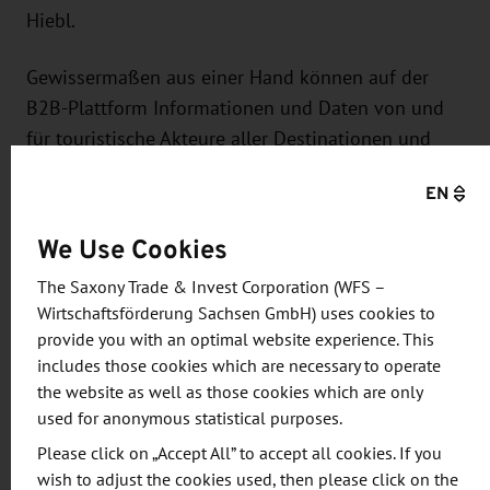
Hiebl.
Gewissermaßen aus einer Hand können auf der
B2B-Plattform Informationen und Daten von und
für touristische Akteure aller Destinationen und
Orte, aus Institutionen und Verbänden gebündelt
EN
zur Verfügung gestellt und transferiert werden. Die
Palette reicht von aktuellen Meldungen und Top-
We Use Cookies
News, über die Koordination von Terminen,
The Saxony Trade & Invest Corporation (WFS –
Weiterbildungs- und Kooperationsangebote,
Wirtschaftsförderung Sachsen GmbH) uses cookies to
Marketingstrategien und Leitfäden,
provide you with an optimal website experience. This
Qualitätsinitiativen und vieles mehr. Wöchentlich
includes those cookies which are necessary to operate
wird ein Newsletter an die registrierten
the website as well as those cookies which are only
Abonnenten versendet. Zudem ermöglicht die
used for anonymous statistical purposes.
Plattform in Zukunft eine effiziente
Please click on „Accept All” to accept all cookies. If you
Kommunikation in virtuellen
wish to adjust the cookies used, then please click on the