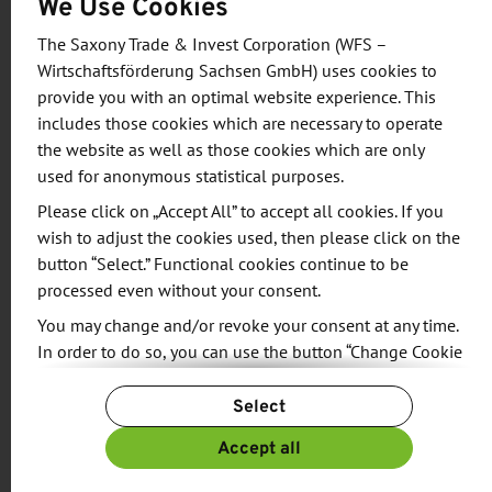
We Use Cookies
Gesellschaft Sachsen. Zwei exklusive von der ITB
zur Verfügung gestellte Livestream-Kanäle sorgen
The Saxony Trade & Invest Corporation (WFS –
für eine besonders hohe Sichtbarkeit der
Wirtschaftsförderung Sachsen GmbH) uses cookies to
Programme im Show Room und im Kultur-Café.
provide you with an optimal website experience. This
includes those cookies which are necessary to operate
Über diese zwei „Bühnen“, präsentiert im offiziellen
the website as well as those cookies which are only
Messeprogramm, wird ein breites Publikum
used for anonymous statistical purposes.
erreicht.
Please click on „Accept All” to accept all cookies. If you
wish to adjust the cookies used, then please click on the
Der virtuelle Messeauftritt hält neben vielen
button “Select.” Functional cookies continue to be
Informationen in Wort und Bild thematische
processed even without your consent.
Webinare, Image- und Produktpräsentationen in
You may change and/or revoke your consent at any time.
unterschiedlichen Sprachen sowie
In order to do so, you can use the button “Change Cookie
Experteninterviews bereit. Herzstück ist der
Settings” at the end of the page.
sogenannte Show-Room, in dem die TMGS täglich
Select
For more information, please see our
Privacy Policy.
von 8 - 20 Uhr die Reise-Highlights Sachsens
Additional information can be found in our
Imprint
.
Accept all
präsentiert. Dazu gehören die bisher größte
Ausstellung über den Maler Johannes Vermeer in