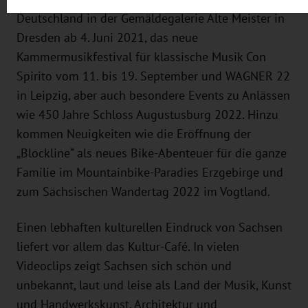
Deutschland in der Gemäldegalerie Alte Meister in
Dresden ab 4. Juni 2021, das neue
Kammermusikfestival für klassische Musik Con
Spirito vom 11. bis 19. September und WAGNER 22
in Leipzig, aber auch besondere Events zu Anlässen
wie 450 Jahre Schloss Augustusburg 2022. Hinzu
kommen Neuigkeiten wie die Eröffnung der
„Blockline“ als neues Bike-Abenteuer für die ganze
Familie im Mountainbike-Paradies Erzgebirge und
zum Sächsischen Wandertag 2022 im Vogtland.
Einen lebhaften kulturellen Eindruck von Sachsen
liefert vor allem das Kultur-Café. In vielen
Videoclips zeigt Sachsen sich schön und
unbekannt, laut und leise als Land der Musik, Kunst
und Handwerkskunst, Architektur und