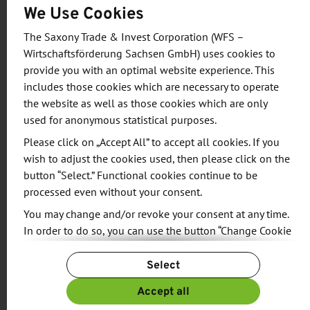
We Use Cookies
Führungen.
The Saxony Trade & Invest Corporation (WFS –
Leipzig hat sich zudem zu einem attraktiven
Wirtschaftsförderung Sachsen GmbH) uses cookies to
provide you with an optimal website experience. This
Wirtschaftsstandort entwickelt. Viele Global Player,
includes those cookies which are necessary to operate
wie Amazon, Zalando, BMW und Porsche siedelten
the website as well as those cookies which are only
sich aufgrund der zentralen Lage der Stadt und
used for anonymous statistical purposes.
ihrer attraktiven Rahmenbedingungen hier an.
Please click on „Accept All” to accept all cookies. If you
wish to adjust the cookies used, then please click on the
button “Select.” Functional cookies continue to be
processed even without your consent.
Share:
You may change and/or revoke your consent at any time.
In order to do so, you can use the button “Change Cookie
Settings” at the end of the page.
Select
For more information, please see our
Privacy Policy.
Additional information can be found in our
RELATED NEWS
Imprint
.
Accept all