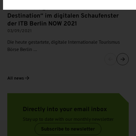
Sachsen als „Offizielle Kultur-
Destination“ im digitalen Schaufenster
der ITB Berlin NOW 2021
03/09/2021
Die heute gestartete, digitale Internationale Tourismus
Börse Berlin …
All news
Directly into your email inbox
Stay up to date with our monthly newsletter
Subscribe to newsletter