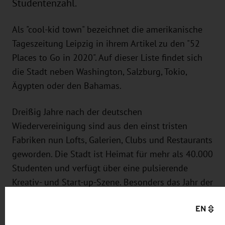
Studentenzahl.
Als "cool-kid town" bezeichnet die amerikanische
Tageszeitung Leipzig in ihrem Artikel zu den "52
Places to Go in 2020". Auf dieser Liste findet sich
die Stadt neben Washington, Salzburg, Tokio,
Ägypten oder den Bahamas.
Dreißig Jahre nach der deutschen
Wiedervereinigung sind aus den einst tristen
Fabriken nun Lofts, Galerien, Clubs und Restaurants
geworden. Die Stadt ist Heimat für mehr als 40.000
Studenten und verfügt über eine pulsierende
Kreativ- und Start-up-Szene. Besonders das Jahr der
Industriekultur, das Leipzig 2020 feiert, heben die
EN
Autoren der New York Times hervor und verweisen
auf spannende Ausstellungen, Vorträge und