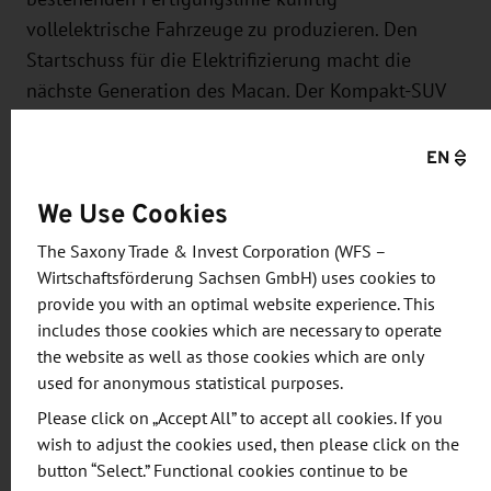
vollelektrische Fahrzeuge zu produzieren. Den
Startschuss für die Elektrifizierung macht die
nächste Generation des Macan. Der Kompakt-SUV
verfügt wie der Taycan über die 800-Volt-
Technologie und basiert auf der in
EN
Zusammenarbeit mit der Audi AG entwickelten
We Use Cookies
PPE-Architektur (Premium Platform Electric).
Porsche unterstreicht damit die Zukunftsfähigkeit
The Saxony Trade & Invest Corporation (WFS –
des Standortes und macht diesen noch flexibler
Wirtschaftsförderung Sachsen GmbH) uses cookies to
provide you with an optimal website experience. This
und effizienter.
includes those cookies which are necessary to operate
the website as well as those cookies which are only
Die Porsche Leipzig GmbH begann 2002 die
used for anonymous statistical purposes.
Serienproduktion des SUV Cayenne mit 259
Please click on „Accept All” to accept all cookies. If you
Mitarbeitern. Seitdem wurde der Standort
wish to adjust the cookies used, then please click on the
konsequent zu einer der modernsten und
button “Select.” Functional cookies continue to be
nachhaltigsten Produktionsstätten der