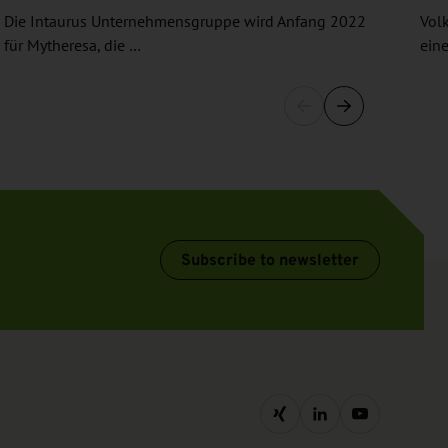
Die Intaurus Unternehmensgruppe wird Anfang 2022
Vol
für Mytheresa, die …
ein
Subscribe to newsletter