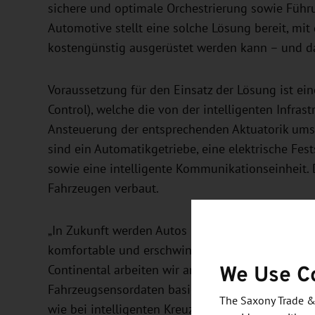
sichere und optimale Orchestrierung sowie Führ
Automotive stellt eine solche Lösung bereit, mit
kostengünstig ausgerüstet werden kann – und da
Voraussetzung für den Einsatz der Lösung ist ein
Control), welche die von der intelligenten Infras
Ansteuerung der entsprechenden Aktuatorik ums
sind ein Automatikgetriebe, eine elektrische Fes
sowie eine intelligente Kommunikationseinheit. 
Fahrzeugen verbaut.
„In Zukunft werden Autos in Fabriken und auch 
komfortable und erschwingliche Lösung entwick
We Use C
Continental arbeiten wir an beiden Lösungen, s
Fahrzeugsensordaten basiert, als auch an einer Lö
The Saxony Trade &
wie bei intelligenten Kreuzungen. Die Beteiligun