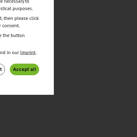
e necessary to
stical purposes.
d, then please click
r consent.
e the button
und in our
Imprint
.
t
Accept all