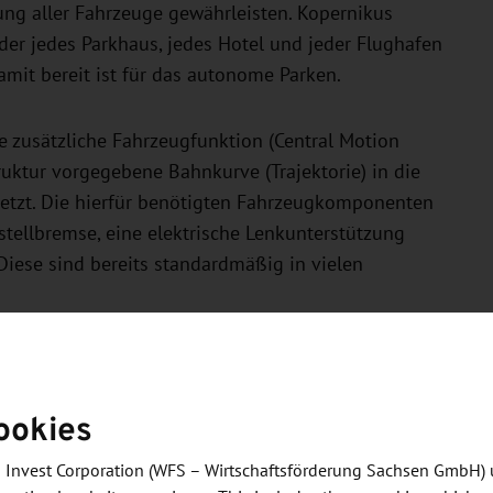
ung aller Fahrzeuge gewährleisten. Kopernikus
 der jedes Parkhaus, jedes Hotel und jeder Flughafen
mit bereit ist für das autonome Parken.
e zusätzliche Fahrzeugfunktion (Central Motion
truktur vorgegebene Bahnkurve (Trajektorie) in die
etzt. Die hierfür benötigten Fahrzeugkomponenten
tstellbremse, eine elektrische Lenkunterstützung
Diese sind bereits standardmäßig in vielen
in Parkhäusern autonom bewegt. Eine sichere,
eln Kopernikus und Continental zusammen. Bei
ookies
owohl an einem autonomen Parkvorgang, welcher auf
sung auf Basis intelligenter Infrastruktur – ähnlich
 Invest Corporation (WFS – Wirtschaftsförderung Sachsen GmbH) 
g an Kopernikus ist für uns der logische, nächste