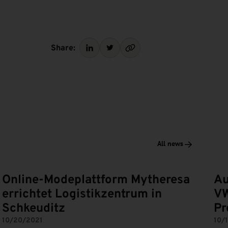
Share:
All news
Online-Modeplattform Mytheresa
Au
errichtet Logistikzentrum in
VW
Schkeuditz
Pr
10/20/2021
10/