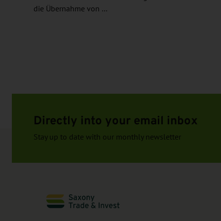
die Übernahme von …
Directly into your email inbox
Stay up to date with our monthly newsletter