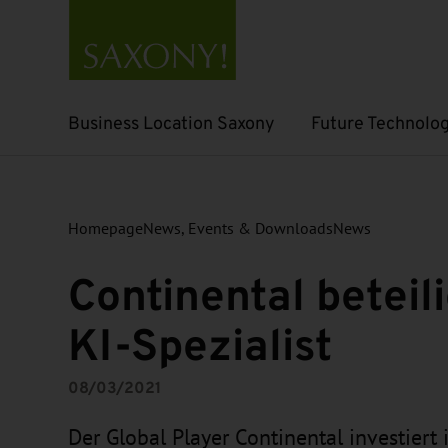
Business Location Saxony
Future Technolog
Open submenu
Open submenu
Homepage
News, Events & Downloads
News
Continental beteili
KI-Spezialist
08/03/2021
Der Global Player Continental investiert