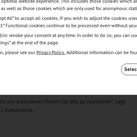
 optimal website experience. This includes those cookies which ar
und zeitnah eine marktfähige Lösung anzubieten“,
 as well as those cookies which are only used for anonymous stati
e Solutions für das Geschäftsfeld Autonomous
ept All” to accept all cookies. If you wish to adjust the cookies use
ct.” Functional cookies continue to be processed even without you
or revoke your consent at any time. In order to do so, you can us
 vom 6. bis 12. September die Zusammenarbeit
ings” at the end of the page.
in Aktion erleben: Gemeinsam mit Ford, BMW,
n, please see our
Privacy Policy.
Additional information can be fo
r Volkswagen-Automotive-Software-Tochter CARIAD
eine gemeinsame Fahrdemonstration im IAA-
Selec
mated Valet Parking (AVP) wird vor allem die
sung mit mehreren Fahrzeugherstellern und weiteren
man live miterleben, wie wir mit verschiedenen
 um autonomes Parken für alle zu realisieren“, sagt
us Automotive.