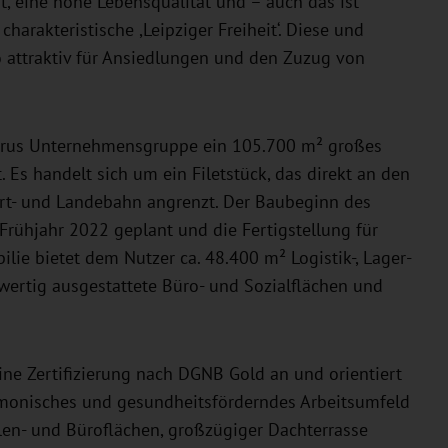
, eine hohe Lebensqualität und – auch das ist
harakteristische ,Leipziger Freiheit‘. Diese und
o attraktiv für Ansiedlungen und den Zuzug von
ntaurus Unternehmensgruppe ein 105.700 m² großes
 Es handelt sich um ein Filetstück, das direkt an den
art- und Landebahn angrenzt. Der Baubeginn des
s Frühjahr 2022 geplant und die Fertigstellung für
ie bietet dem Nutzer ca. 48.400 m² Logistik-, Lager-
ertig ausgestattete Büro- und Sozialflächen und
ine Zertifizierung nach DGNB Gold an und orientiert
harmonisches und gesundheitsförderndes Arbeitsumfeld
len- und Büroflächen, großzügiger Dachterrasse