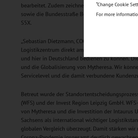
“Change Cookie Sett
bearbeitet. Zudem zeichnet sich der Standort d
sowie die Bundesstraße B6 aus sowie die fußläu
For more informatio
S5X.
„Sebastian Dietzmann, COO von Mytheresa, sagt: 
Logistikzentrum direkt am Flughafen in Leipzig n
und hier in Deutschland bedienen zu können. Dies
und die Globalisierung von Mytheresa. Wir könne
Servicelevel und die damit verbundene Kundenzu
Betreut wurde der Standortentscheidungsprozess
(WFS) und der Invest Region Leipzig GmbH. WFS
von Mytheresa und die Investition der Intaurus
Sachsens als international wichtiger Logistikst
globalen Vergleich überzeugt. Damit stärken wir 
Corona-Pandemie insgesamt deutlich gewachsen 