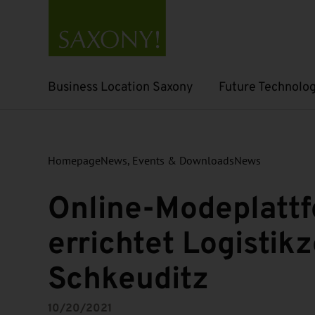
Business Location Saxony
Future Technolog
Open submenu
Open submenu
Homepage
News, Events & Downloads
News
Online-Modeplatt
errichtet Logistik
Schkeuditz
10/20/2021