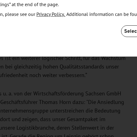
ings” at the end of the page.
urch eine optimale Anbindung an die Autobahn A9
fig erreichbare ÖPNV-Verbindung der Linien S5 und
n, please see our
Privacy Policy.
Additional information can be fo
Selec
„Wir freuen uns sehr, durch das neue
och effizienter und schneller Kunden in aller Welt
 ist ein weiterer logischer Schritt, für das Wachstum
n bei gleichzeitig hohen Qualitätsstandards unser
friedenheit noch weiter verbessern.“
 u. a. von der Wirtschaftsförderung Sachsen GmbH
-Geschäftsführer Thomas Horn dazu: "Die Ansiedlung
 Unternehmensgruppe unterstreichen die Bedeutung
andort und zeigen, dass unser Gesamtpaket im
unsere Logistikbranche, deren Stellenwert in der
ist. Gerade die Region um Leipzig gehört schon