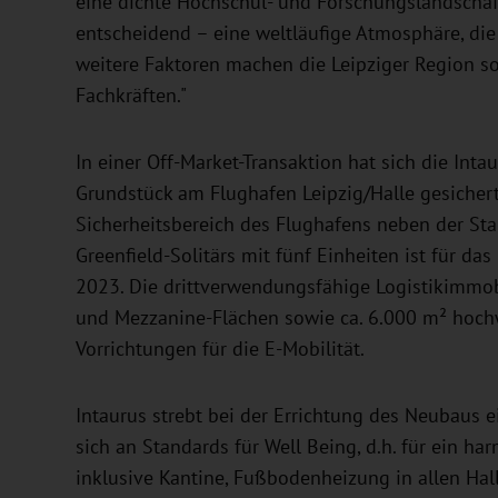
eine dichte Hochschul- und Forschungslandschaft
entscheidend – eine weltläufige Atmosphäre, die c
weitere Faktoren machen die Leipziger Region s
Fachkräften."
In einer Off-Market-Transaktion hat sich die I
Grundstück am Flughafen Leipzig/Halle gesichert.
Sicherheitsbereich des Flughafens neben der St
Greenfield-Solitärs mit fünf Einheiten ist für da
2023. Die drittverwendungsfähige Logistikimmobil
und Mezzanine-Flächen sowie ca. 6.000 m² hochw
Vorrichtungen für die E-Mobilität.
Intaurus strebt bei der Errichtung des Neubaus e
sich an Standards für Well Being, d.h. für ein 
inklusive Kantine, Fußbodenheizung in allen Hal