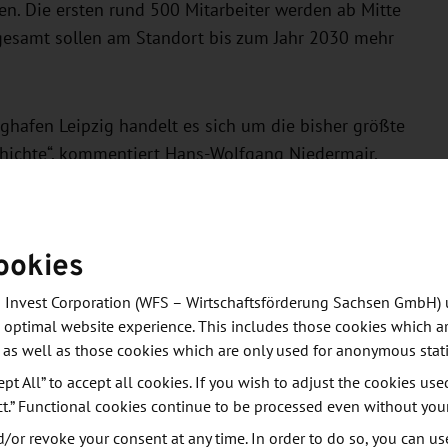
en. Die ersten rund 500 Mitarbeiter werden ab Mitte
gesamt sollen am Standort bis zum Jahr 2030 mehr
hafen Leipzig handelt es sich um die bisher größte
hichte“, kommentiert Hans-Wolfgang Niedermair,
ehmensgruppe. „Die Häuser Intaurus und Mytheresa
t“, berichtet Oliver Raigel, Geschäftsführer der
ei dem Wachstum zu begleiten, haben wir neben dem
ookies
 Standorte gesichtet und aufbereitet. Eine zentrale
einem international operierenden Cargo Flughafen.
 Invest Corporation (WFS – Wirtschaftsförderung Sachsen GmbH) 
en Leipzig am meisten empfohlen“, so Oliver Raigel
 optimal website experience. This includes those cookies which ar
gen mit der Flughafen Leipzig/Halle GmbH geführt.
 as well as those cookies which are only used for anonymous stati
ept All” to accept all cookies. If you wish to adjust the cookies use
ct.” Functional cookies continue to be processed even without you
sich direkt neben Deutschlands größtem Air-Hub,
ro Stunde in einer 46,6 Kilometer Sortieranlage
or revoke your consent at any time. In order to do so, you can us