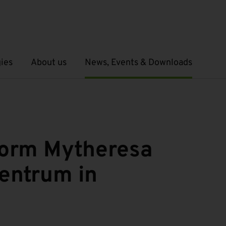
ies
About us
News, Events & Downloads
Open submenu
Open submenu
form Mytheresa
zentrum in