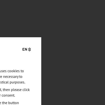
EN
uses cookies to
e necessary to
stical purposes.
d, then please click
r consent.
e the button