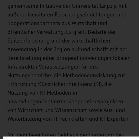
gemeinsame Initiative der Universität Leipzig mit
außeruniversitären Forschungseinrichtungen und
Kooperationspartnern aus Wirtschaft und
öffentlicher Verwaltung. Es greift Bedarfe der
Spitzenforschung und der wirtschaftlichen
Anwendung in der Region auf und schafft mit der
Bereitstellung einer dringend notwendigen lokalen
Infrastruktur Voraussetzungen für drei
Nutzungsbereiche: die Methodenentwicklung zur
Erforschung Künstlicher Intelligenz (KI), die
Nutzung von KI-Methoden in
anwendungsorientierten Kooperationsprojekten
von Wirtschaft und Wissenschaft sowie Aus- und
Weiterbildung von IT-Fachkräften und KI-Experten.
Mit dem bewilligten Geld aus der Förderung des