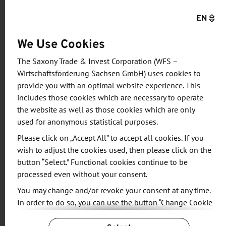
Strukturwandels der ehemaligen Braunkohlereviere
EN
im Umfang von knapp 50 Millionen Euro wird bis
2026 ein modernes und nachhaltiges Gebäude
We Use Cookies
errichtet, dass den hohen Ansprüchen an
The Saxony Trade & Invest Corporation (WFS –
Sicherheit, Zuverlässigkeit und Energieeffizienz
Wirtschaftsförderung Sachsen GmbH) uses cookies to
entspricht und mit neuer KI-Rechentechnik
provide you with an optimal website experience. This
ausgerüstet sein wird. Die anfallenden hohen
includes those cookies which are necessary to operate
Datenmengen und Datenströme, die beispielsweise
the website as well as those cookies which are only
durch die Forschungen zur Biodiversität oder die
used for anonymous statistical purposes.
Klimaforschung entstehen, können künftig im
Please click on „Accept All” to accept all cookies. If you
KIRZL schnell verarbeitet und den Forschenden
wish to adjust the cookies used, then please click on the
bereitgestellt werden. Forschungseinrichtungen
button “Select.” Functional cookies continue to be
processed even without your consent.
wie das künftige mitteldeutsche
Großforschungszentrum oder das Deutsche
You may change and/or revoke your consent at any time.
In order to do so, you can use the button “Change Cookie
Zentrum für integrative Biodiversitätsforschung
Settings” at the end of the page.
(iDiv), die sächsischen Hochschulen und