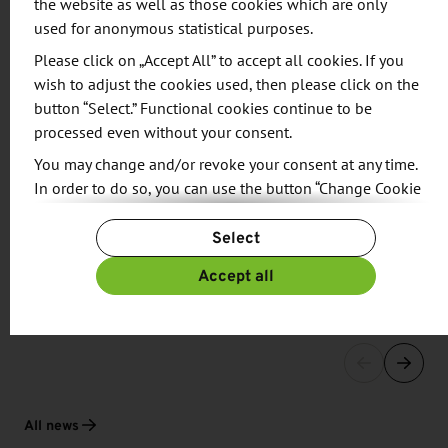
the website as well as those cookies which are only
Share:
used for anonymous statistical purposes.
Please click on „Accept All” to accept all cookies. If you
wish to adjust the cookies used, then please click on the
button “Select.” Functional cookies continue to be
processed even without your consent.
RELATED NEWS
You may change and/or revoke your consent at any time.
Über 100 Neueinstellungen bei Preh Car
In order to do so, you can use the button “Change Cookie
Settings” at the end of the page.
Connect in Dresden
Select
07/31/2017
For more information, please see our
Privacy Policy.
Additional information can be found in our
Imprint
.
Accept all
Dreistelliges Wachstum bei dem Dresdner
Automobilzulieferer: Preh Car …
All news