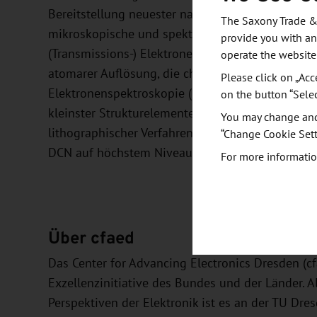
Bereitstellung neuester nanoanalytischer Method
The Saxony Trade &
mikroskopische und spektroskopische Verfahren 
provide you with an
(Transmissions-) Elektronenmikroskopie (HR-(S)
operate the website
atomarer Auflösung, die chemische Analyse auf 
Please click on „Acc
Elektronenspektroskopie (EDX, EELS) oder die 
on the button “Sele
kleinster Strukturelemente unter Verwendung sch
You may change and/
lithographischer Verfahren wird hier – abgesch
“Change Cookie Sett
DCN auf höchstem Niveau möglich sein.
For more informatio
Über cfaed
Das Center for Advancing Electronics Dresden (cf
Exzellenzinitiative des Bundes und der Länder. A
Perspektiven der Elektronik ist es an der TU Dre