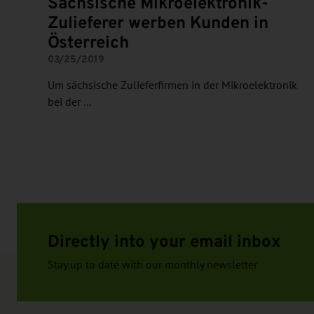
Sächsische Mikroelektronik-
Zulieferer werben Kunden in
Österreich
03/25/2019
Um sächsische Zulieferfirmen in der Mikroelektronik
bei der …
Directly into your email inbox
Stay up to date with our monthly newsletter