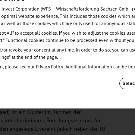
en zu unterstützten. Hierzu zählen insbesondere
 Invest Corporation (WFS – Wirtschaftsförderung Sachsen GmbH) 
wie zum Beispiel die hochauflösende
 optimal website experience. This includes those cookies which ar
TEM, HR-SEM), Rastersondenverfahren mit bis zu
 as well as those cookies which are only used for anonymous stati
kleinesten Längenskalen mittels Röntgen- und
ept All” to accept all cookies. If you wish to adjust the cookies use
Röntgentomographie. Aber auch die Erzeugung
ct.” Functional cookies continue to be processed even without you
arf gebündelte Ionenstrahlen (FIB) oder mit Hilfe
or revoke your consent at any time. In order to do so, you can us
irmt von den oft störenden Umgebungseinflüssen – im
ings” at the end of the page.
n, please see our
Privacy Policy.
Additional information can be fo
Selec
aed) ist ein Cluster im Rahmen der
ls interdisziplinäres Forschungszentrum für
sden angesiedelt, vereint jedoch neben der TU