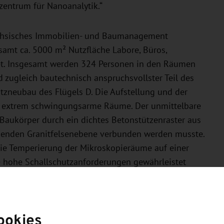
zentrum für Nanoanalytik.“
ächsisches Immobilien- und Baumanagement
amt ca. 5000 m² Nutzfläche Labore, Büros,
et. Insgesamt werden 324 Personen in den Räumen
d zugleich bautechnisch anspruchsvollster Teil des
tzneubau des Flügels D. Die Aufstellung und der
n extrem schwingungsarme Räume. Der unmittelbare
 Baukörper durch ein dichtes Betonstützenraster aus
iegenden Granitfelsenebene verbunden werden musste.
ie Temperierung der Mikroskopieräume auf einer
 hohe Schallschutzanforderungen gewährleistet
gen MU-Metall-Magnetfeldabschirmungen versehen.
rnsten Stand der Technik geschaffen werden, die es
ookies
vorhaben des Exzellenzclusters cfaed durch die