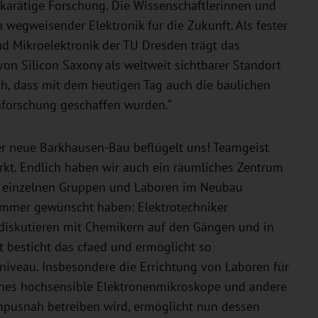
karätige Forschung. Die Wissenschaftlerinnen und
n wegweisender Elektronik für die Zukunft. Als fester
und Mikroelektronik der TU Dresden trägt das
on Silicon Saxony als weltweit sichtbarer Standort
ch, dass mit dem heutigen Tag auch die baulichen
nforschung geschaffen wurden.“
ser neue Barkhausen-Bau beflügelt uns! Teamgeist
kt. Endlich haben wir auch ein räumliches Zentrum
 einzelnen Gruppen und Laboren im Neubau
s immer gewünscht haben: Elektrotechniker
 diskutieren mit Chemikern auf den Gängen und in
ät besticht das cfaed und ermöglicht so
niveau. Insbesondere die Errichtung von Laboren für
ches hochsensible Elektronenmikroskope und andere
campusnah betreiben wird, ermöglicht nun dessen