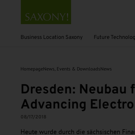
Business Location Saxony
Future Technolog
Open submenu
Open submenu
Homepage
News, Events & Downloads
News
Dresden: Neubau f
Advancing Electro
08/17/2018
Heute wurde durch die sächsischen Finan