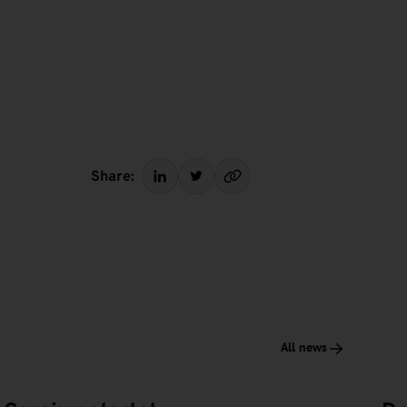
Share:
All news