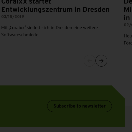
Coraixx startet
De
Entwicklungszentrum in Dresden
Mi
in
03/15/2019
02/
Mit „Coraixx“ siedelt sich in Dresden eine weitere
Softwareschmiede …
Heut
För
Subscribe to newsletter