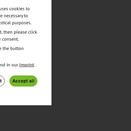
uses cookies to
e necessary to
stical purposes.
d, then please click
r consent.
e the button
und in our
Imprint
.
t
Accept all