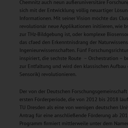
Chemnitz auch neun außeruniversitäre Forschung
sich mit der Entwicklung völlig neuartiger Lösu
Informationen. Mit seiner Vision möchte das Clus
revolutionär neue Applikationen initiieren, wie bs
zur THz-Bildgebung ist, oder komplexe Biosensori
das cfaed den Erkenntnisdrang der Naturwissensc
Ingenieurwissenschaften. Fünf Forschungsrichtu
inspiriert, die sechste Route – Orchestration –
zur Entfaltung und wird den klassischen Aufbau 
Sensorik) revolutionieren.
Der von der Deutschen Forschungsgemeinschaft (D
ersten Förderperiode, die von 2012 bis 2018 läuf
TU Dresden als eine von wenigen deutschen Unive
Antrag für eine anschließende Förderung ab 2019 
Programm firmiert mittlerweile unter dem Namen 