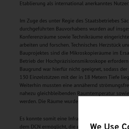
Etablierung als international anerkanntes Nutzer
Im Zuge des unter Regie des Staatsbetriebes S
durchgeführten Bauvorhabens wurden auf insges
Konferenzräume sowie Technikräume eingericht
arbeiten und forschen. Technisches Herzstück un
Bauprojektes sind die Mikroskopieräume im Ersa
Betrieb der Hochpräzisionsmikroskope erforder
Baugrund war hierfür nicht geeignet, sodass der
130 Einzelstützen mit der in 18 Metern Tiefe l
Weiterhin mussten eine annähernd strömungsfre
nahezu gleichbleibenden Raumtemperatur sowie
werden. Die Räume wurden zudem mit aufwendi
Es konnte somit eine Infrastruktur auf dem mode
We Use C
dem DCN ermöglicht, die engagierten Forschungs