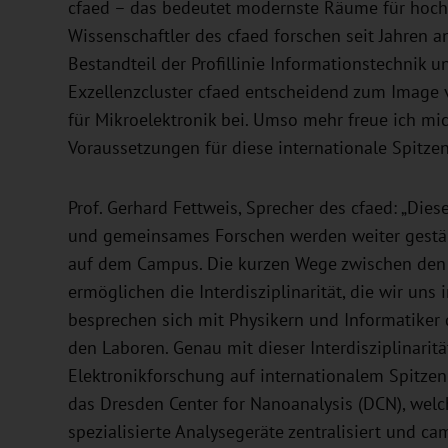
cfaed – das bedeutet modernste Räume für hoch
Wissenschaftler des cfaed forschen seit Jahren a
Bestandteil der Profillinie Informationstechnik 
Exzellenzcluster cfaed entscheidend zum Image v
für Mikroelektronik bei. Umso mehr freue ich mi
Voraussetzungen für diese internationale Spitze
Prof. Gerhard Fettweis, Sprecher des cfaed: „Die
und gemeinsames Forschen werden weiter gestär
auf dem Campus. Die kurzen Wege zwischen den
ermöglichen die Interdisziplinarität, die wir un
besprechen sich mit Physikern und Informatiker
den Laboren. Genau mit dieser Interdisziplinarit
Elektronikforschung auf internationalem Spitzen
das Dresden Center for Nanoanalysis (DCN), wel
spezialisierte Analysegeräte zentralisiert und 