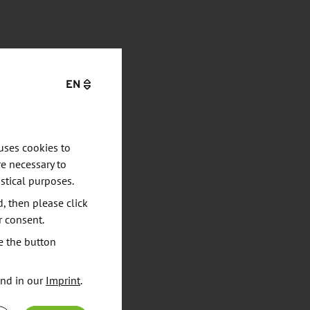
EN
uses cookies to
e necessary to
stical purposes.
d, then please click
r consent.
e the button
und in our
Imprint
.