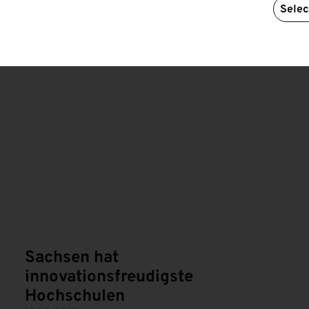
Selec
Sachsen hat
innovationsfreudigste
Hochschulen