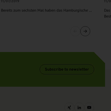
11/07/2019
11/
Bereits zum sechsten Mal haben das Hamburgische …
Das 
Best
Subscribe to newsletter