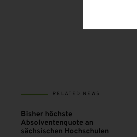
RELATED NEWS
Bisher höchste
Absolventenquote an
sächsischen Hochschulen