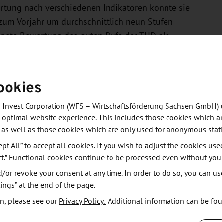
ertung nach verschiedenen Indikatoren konnte sie
h zum Vorjahr um durchschnittlich neun Stufen
ichnete Bewertung des guten Rufs der TUD als
n“. Hier gehört sie mit Platz 99 zu den besten
d liegt sie auf Rang 7. Beim Indikator „Academic
versität bei Wissenschaftlern genießt, hat sich die
ookies
ätze.
 Invest Corporation (WFS – Wirtschaftsförderung Sachsen GmbH) 
 optimal website experience. This includes those cookies which ar
Dienstleisters Quacquarelli Symonds ist ein
 as well as those cookies which are only used for anonymous stati
2004 durchführt wird. Das Team von QS hat für das
ept All” to accept all cookies. If you wish to adjust the cookies use
n verglichen und dafür über 93 Millionen Zitationen
ct.” Functional cookies continue to be processed even without you
likationen analysiert. In die Rankingliste schafften
or revoke your consent at any time. In order to do so, you can us
nd. Schwerpunkte der Wertung sind neben der Anzahl
ings” at the end of the page.
Ansehen der Universitäten bei Wissenschaftlern und
n, please see our
Privacy Policy.
Additional information can be fo
rhältnis von Lehrenden und Studierenden sowie die
en und des Personals.