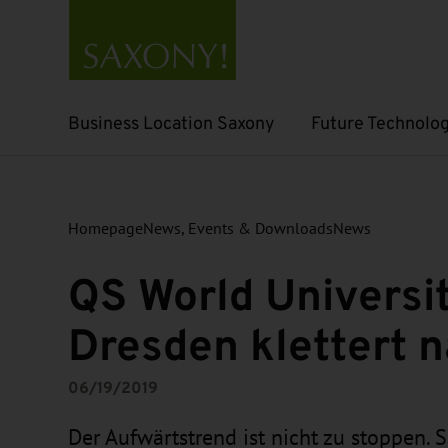
Business Location Saxony
Future Technolog
Open submenu
Open submenu
Homepage
News, Events & Downloads
News
QS World Universi
Dresden klettert 
06/19/2019
Der Aufwärtstrend ist nicht zu stoppen. 