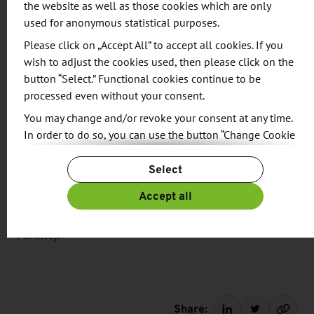
einer Bewertung von insgesamt 2,05 Punkten
the website as well as those cookies which are only
used for anonymous statistical purposes.
erreicht Dresden Platz 15. Leipzig verpasst mit
insgesamt 2,6 Punkten die Top 20 und findet sich
Please click on „Accept All” to accept all cookies. If you
wish to adjust the cookies used, then please click on the
auf einem im Gesamtvergleich immer noch sehr
button “Select.” Functional cookies continue to be
guten Platz 25 wieder.
processed even without your consent.
You may change and/or revoke your consent at any time.
Unter den Top 20 der stressfreiesten Städte
In order to do so, you can use the button “Change Cookie
weltweit finden sich insgesamt fünf deutsche
Settings” at the end of the page.
Städte.
Select
For more information, please see our
Privacy Policy.
Additional information can be found in our
Imprint
.
Accept all
Schlusslichter des Rankings sind Bagdad (10
Punkte), Kabul (9,98 Punkte) und Lagos (9,95
Punkte).
Share: