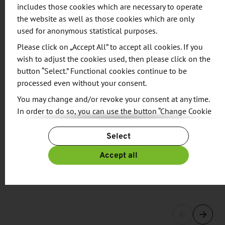
includes those cookies which are necessary to operate
the website as well as those cookies which are only
used for anonymous statistical purposes.
Share:
Please click on „Accept All” to accept all cookies. If you
wish to adjust the cookies used, then please click on the
button “Select.” Functional cookies continue to be
processed even without your consent.
You may change and/or revoke your consent at any time.
RELATED NEWS
In order to do so, you can use the button “Change Cookie
Settings” at the end of the page.
TU Dresden und Max-Planck-Institut
Select
intensivieren Zusammenarbeit
For more information, please see our
Privacy Policy.
Additional information can be found in our
Imprint
.
03/15/2018
Accept all
Mit der Unterschrift des Rektors der TU Dresden und des …