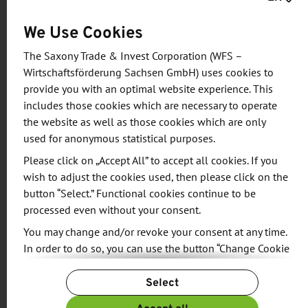
Euro überraschend die niedrigste Fördersumme.
We Use Cookies
Mit dem Zusatzentscheid des
Haushaltsausschusses können nun mit insgesamt
The Saxony Trade & Invest Corporation (WFS –
Wirtschaftsförderung Sachsen GmbH) uses cookies to
72,5 Millionen Euro alle in Chemnitz bzw. Sachsen
provide you with an optimal website experience. This
geplanten Projekte im Nationalen
includes those cookies which are necessary to operate
Wasserstoffzentrum realisiert werden.
the website as well as those cookies which are only
used for anonymous statistical purposes.
Please click on „Accept All” to accept all cookies. If you
wish to adjust the cookies used, then please click on the
button “Select.” Functional cookies continue to be
processed even without your consent.
Share:
You may change and/or revoke your consent at any time.
In order to do so, you can use the button “Change Cookie
Settings” at the end of the page.
Select
For more information, please see our
Privacy Policy.
Additional information can be found in our
RELATED NEWS
Imprint
.