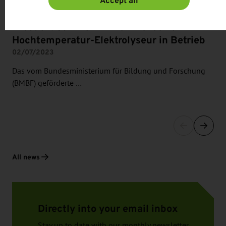
Accept all
Dresden: Sunfire nimmt innovativen
Hochtemperatur-Elektrolyseur in Betrieb
02/07/2023
Das vom Bundesministerium für Bildung und Forschung
(BMBF) geförderte …
All news
Directly into your email inbox
Stay up to date with our monthly newsletter