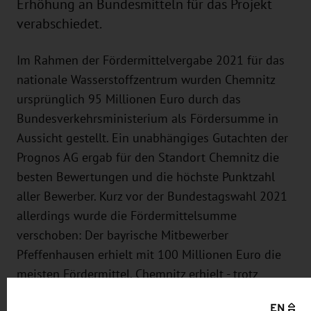
Erhöhung an Bundesmitteln für das Projekt
verabschiedet.
Im Rahmen der Fördermittelvergabe 2021 für das
nationale Wasserstoffzentrum wurden Chemnitz
ursprünglich 95 Millionen Euro durch das
Bundesverkehrsministerium als Fördersumme in
Aussicht gestellt. Ein unabhängiges Gutachten der
Prognos AG ergab für den Standort Chemnitz die
besten Bewertungen und die höchste Punktzahl
aller Bewerber. Kurz vor der Bundestagswahl 2021
allerdings wurde die Fördermittelsumme
verschoben: Der bayrische Mitbewerber
Pfeffenhausen erhielt mit 100 Millionen Euro die
meisten Fördermittel. Chemnitz erhielt - trotz
Bestwertung für das Angebot - mit 60 Millionen
EN