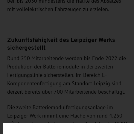
bei, bis 2030 mindestens die Hälfte des Absatzes
mit vollelektrischen Fahrzeugen zu erzielen.
Zukunftsfähigkeit des Leipziger Werks
sichergestellt
Rund 250 Mitarbeitende werden bis Ende 2022 die
Produktion der Batteriemodule in der zweiten
Fertigungslinie sicherstellen. Im Bereich E-
Komponentenfertigung am Standort Leipzig sind
derzeit bereits über 700 Mitarbeitende beschäftigt.
Die zweite Batteriemodulfertigungsanlage im
Leipziger Werk nimmt eine Fläche von rund 4.250
m² ein und nutzt frei gewordene Bereiche der BMW
i-Produktion, die mit dem Auslauf des BMW i3 am