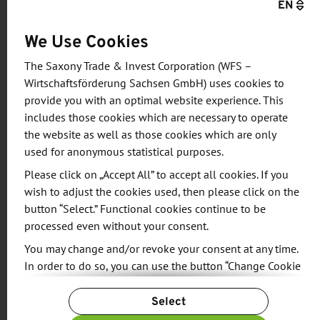
EN
30. Juni 2022 endete. Insgesamt 196 Stationen
werden durchlaufen, bis am Ende des Prozesses
We Use Cookies
das Batteriemodul zur Weiterverarbeitung
The Saxony Trade & Invest Corporation (WFS –
fertiggestellt ist.
Wirtschaftsförderung Sachsen GmbH) uses cookies to
provide you with an optimal website experience. This
„Das Leipziger Werk bleibt unter Strom“, freut sich
includes those cookies which are necessary to operate
Werkleiterin Petra Peterhänsel. „Nach dem Auslauf
the website as well as those cookies which are only
used for anonymous statistical purposes.
der BMW i3-Produktion können wir die Kompetenz
und Erfahrungen unserer Mitarbeiter nutzen und
Please click on „Accept All” to accept all cookies. If you
wish to adjust the cookies used, then please click on the
ihnen langfristig sichere Arbeitsplätze bieten.“
button “Select.” Functional cookies continue to be
Damit bleibe der Standort Leipzig zukunftsfähig.
processed even without your consent.
You may change and/or revoke your consent at any time.
Um auf den stetig steigenden Absatz elektrifizierter
In order to do so, you can use the button “Change Cookie
Fahrzeuge vorbereitet zu sein, wird der Bereich E-
Settings” at the end of the page.
Antriebsfertigung im Leipziger Werk bereits im
Select
For more information, please see our
Privacy Policy.
nächsten Jahr weiter ausgebaut und flexibilisiert.