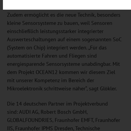
Koordinator des deutschen OCEAN12-Konsortiums.
Zudem ermöglicht es die neue Technik, besonders
kleine Sensorsysteme zu bauen, weil Sensoren
einschließlich leistungsstarker integrierter
Auswerteschaltungen auf einem sogenannten SoC
(System on Chip) integriert werden. „Für das
automatisierte Fahren und Fliegen sind
energiesparende Sensorsysteme unabdingbar. Mit
dem Projekt OCEAN12 kommen wir diesem Ziel
mit unserer Kompetenz im Bereich der
Mikroelektronik schrittweise näher“, sagt Glökler.
Die 14 deutschen Partner im Projektverbund
sind: AUDI AG, Robert Bosch GmbH,
GLOBALFOUNDRIES, Fraunhofer EMFT, Fraunhofer
IIS, Fraunhofer IPMS Dresden, Technische