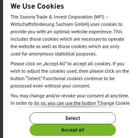
We Use Cookies
(Fully Depleted Silicon On Insulator) des OCEAN12-
Projektpartners Globalfoundries. Dahinter steckt
The Saxony Trade & Invest Corporation (WFS –
ein Fertigungsansatz für Halbleiter, bei dem eine
Wirtschaftsförderung Sachsen GmbH) uses cookies to
provide you with an optimal website experience. This
zusätzlich eingebrachte, sehr dünne
includes those cookies which are necessary to operate
Isolationsschicht im Chip die sogenannten
the website as well as those cookies which are only
Leckströme reduziert. Das verringert den
used for anonymous statistical purposes.
Stromverbrauch und führt zu einer höheren
Please click on „Accept All” to accept all cookies. If you
Rechengeschwindigkeit. Auf Basis dieser
wish to adjust the cookies used, then please click on the
Technologie können die Partner des
button “Select.” Functional cookies continue to be
Forschungsverbundes anschließend Komponenten
processed even without your consent.
entwickeln, die maximale Energieeffizienz und
You may change and/or revoke your consent at any time.
hohe Rechenleistung optimal kombinieren. „Ziel
In order to do so, you can use the button “Change Cookie
des Projektes OCEAN12 ist, dass neue
Settings” at the end of the page.
Select
Sensorsysteme für zukünftige Mobilitätskonzepte
For more information, please see our
Privacy Policy.
bis zu 90 Prozent weniger verbrauchen als heutige
Additional information can be found in our
Imprint
.
Accept all
Systeme“, sagt Dr. Tilman Glökler von Bosch,