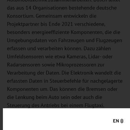
das aus 14 Organisationen bestehende deutsche
Konsortium. Gemeinsam entwickeln die
Projektpartner bis Ende 2021 verschiedene,
besonders energieeffiziente Komponenten, die die
Umgebungsdaten von Fahrzeugen und Flugzeugen
erfassen und verarbeiten können. Dazu zählen
Umfeldsensoren wie etwa Kameras, Lidar- oder
Radarsensoren sowie Mikroprozessoren zur
Verarbeitung der Daten. Die Elektronik wandelt die
erfassten Daten in Steuerbefehle für nachgelagerte
Komponenten um. Das können die Bremsen oder
die Lenkung beim Auto sein oder auch die
Steuerung des Antriebs bei einem Flugtaxi.
Wesentliche Basis für die Entwicklung im Projekt
EN
OCEAN12 ist die sogenannte FD-SOI-Technologie