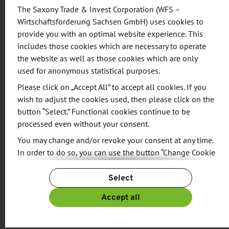
Braunschweig, hinzu. Zudem würden vor allem für
The Saxony Trade & Invest Corporation (WFS –
regionale KMU Barrieren in Richtung risikoreicher
Wirtschaftsförderung Sachsen GmbH) uses cookies to
Hightech-Entwicklungen abgebaut und der Zugang
provide you with an optimal website experience. This
includes those cookies which are necessary to operate
zu Forschungseinrichtungen erleichtert.
the website as well as those cookies which are only
used for anonymous statistical purposes.
Ziel der Kooperationspartner ist es, eine
Please click on „Accept All” to accept all cookies. If you
gemeinsame Organisationsstruktur zur Herstellung
wish to adjust the cookies used, then please click on the
von Carbonfasern und eine Forschungs-Roadmap
button “Select.” Functional cookies continue to be
zu entwickeln. Dafür sollen vor allem auch die
processed even without your consent.
komplementären Ansätze der Grundlagenforschung
You may change and/or revoke your consent at any time.
im Exzellenzcluster MERGE und der
In order to do so, you can use the button “Change Cookie
Anwendungsforschung in der OHLF berücksichtigt
Settings” at the end of the page.
und aufeinander abgestimmt werden. Soweit
Select
For more information, please see our
Privacy Policy.
Anlagen zur Erforschung verbesserter
Additional information can be found in our
Imprint
.
Accept all
Produktionsmethoden von Kohlenstofffasern
aufgebaut werden, sollen dort gemeinsame