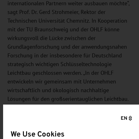
internationalen Partnern weiter ausbauen möchte“,
sagt Prof. Dr. Gerd Strohmeier, Rektor der
Technischen Universität Chemnitz. In Kooperation
mit der TU Braunschweig und der OHLF könne
wirkungsvoll die Lücke zwischen der
Grundlagenforschung und der anwendungsnahen
Forschung in der insbesondere für Deutschland
strategisch wichtigen Schlüsseltechnologie
Leichtbau geschlossen werden. „In der OHLF
entwickeln wir gemeinsam mit Unternehmen
wirtschaftlich und ökologisch nachhaltige
Lösungen für den großserientauglichen Leichtbau.
In Zusammenarbeit mit der TU Chemnitz können
wir neue Projekte angehen, die Mehrwert für uns
EN
und unsere Industriepartner bieten“, fügt Prof. Dr.
We Use Cookies
Anke Kaysser-Pyzalla, Präsidentin der TU